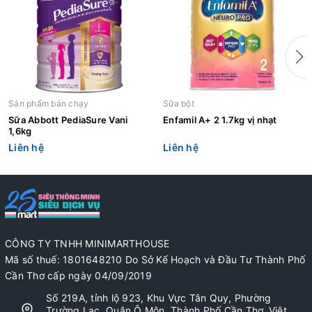
Sản phẩm bán chạy
Sữa bột
Sữa Abbott PediaSure Vani
Enfamil A+ 2 1.7kg vị nhạt
1,6kg
Liên hệ
Liên hệ
CÔNG TY TNHH MINIMARTHOUSE
Mã số thuế: 1801648210 Do Sở Kế Hoạch và Đầu Tư Thành Phố
Cần Thơ cấp ngày 04/09/2019
Số 219A, tỉnh lộ 923, Khu Vực Tân Quy, Phường
Trường Lạc, Quận Ô Môn, Thành Phố Cần Thơ, Việt