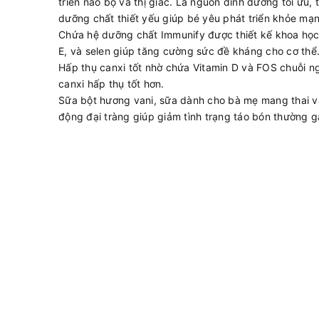
triển não bộ và thị giác. Là nguồn dinh dưỡng tối ưu
dưỡng chất thiết yếu giúp bé yêu phát triển khỏe mạn
Chứa hệ dưỡng chất Immunify được thiết kế khoa học b
E, và selen giúp tăng cường sức đề kháng cho cơ thể
Hấp thụ canxi tốt nhờ chứa Vitamin D và FOS chuỗi
canxi hấp thụ tốt hơn.
Sữa bột hương vani, sữa dành cho bà mẹ mang thai và 
động đại tràng giúp giảm tình trạng táo bón thường gặ