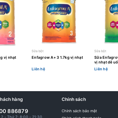
Sữa bột
Sữa bột
g vị nhạt
Enfagrow A+ 3 1.7kg vị nhạt
Sữa Enfagro
vị nhạt dễ u
Liên hệ
Liên hệ
khách hàng
Chính sách
00 886879
Chính sách bảo mật
 2 - Thứ 7: 8:00 - 21:30