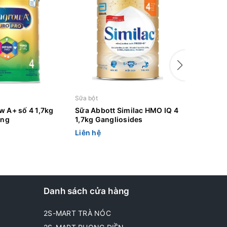
Sữa bột
Sữa bột cá
w A+ số 4 1,7kg
Sữa Abbott Similac HMO IQ 4
Nutribor
ống
1,7kg Gangliosides
Liên hệ
Liên hệ
Danh sách cửa hàng
2S-MART TRÀ NÓC