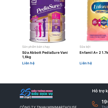
Sản phẩm bán chạy
Sữa bột
Sữa Abbott PediaSure Vani
Enfamil A+ 2 1.7k
1,6kg
Liên hệ
Liên hệ
Hỗ trợ 
19
Thứ
CÔNG TY TNHH MINIMARTHOUSE