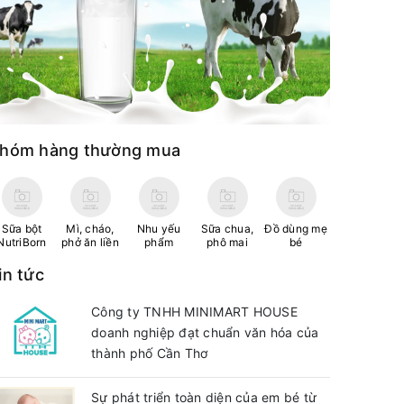
hóm hàng thường mua
Sữa bột
Mì, cháo,
Nhu yếu
Sữa chua,
Đồ dùng mẹ
NutriBorn
phở ăn liền
phẩm
phô mai
bé
in tức
Công ty TNHH MINIMART HOUSE
doanh nghiệp đạt chuẩn văn hóa của
thành phố Cần Thơ
Sự phát triển toàn diện của em bé từ