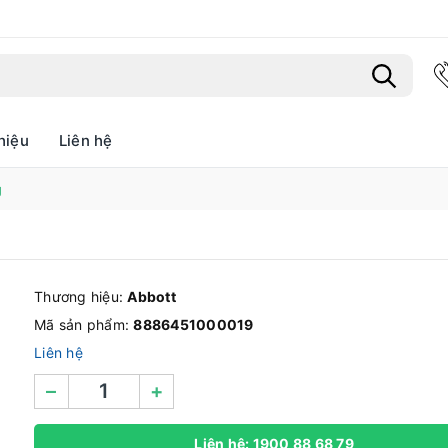
hiệu
Liên hệ
Bạn chưa xem sản phẩm nào
g
Thương hiệu:
Abbott
Mã sản phẩm:
8886451000019
Liên hệ
–
+
Liên hệ: 1900 88 68 79