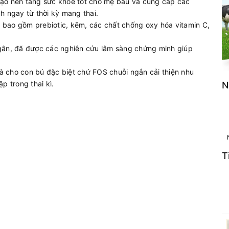
, tạo nền tảng sức khỏe tốt cho mẹ bầu và cung cấp các
h ngay từ thời kỳ mang thai.
ao gồm prebiotic, kẽm, các chất chống oxy hóa vitamin C,
.
 ngắn, đã được các nghiên cứu lâm sàng chứng minh giúp
cho con bú đặc biệt chứ FOS chuỗi ngắn cải thiện nhu
p trong thai kì.
N
T