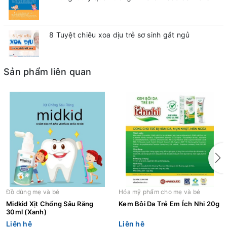
8 Tuyệt chiêu xoa dịu trẻ sơ sinh gắt ngủ
Sản phẩm liên quan
Đồ dùng mẹ và bé
Hóa mỹ phẩm cho mẹ và bé
Midkid Xịt Chống Sâu Răng
Kem Bôi Da Trẻ Em Ích Nhi 20g
30ml (Xanh)
Liên hệ
Liên hệ