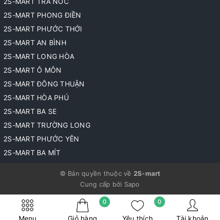
2S-MART TRÀ NÓC
2S-MART PHONG ĐIỀN
2S-MART PHƯỚC THỚI
2S-MART AN BÌNH
2S-MART LONG HÒA
2S-MART Ô MÔN
2S-MART ĐÔNG THUẬN
2S-MART HÒA PHÚ
2S-MART BA SE
2S-MART TRƯỜNG LONG
2S-MART PHƯỚC YÊN
2S-MART BA MÍT
© Bản quyền thuộc về
2S-mart
Cung cấp bởi
Sapo
0
0
Menu
Giỏ hàng
Yêu thích
Tài khoản