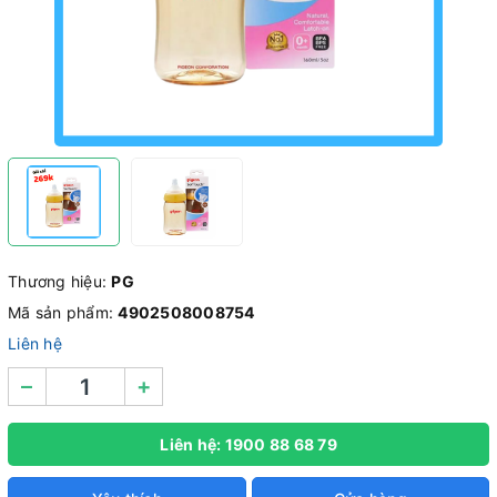
Thương hiệu:
PG
Mã sản phẩm:
4902508008754
Liên hệ
–
+
Liên hệ: 1900 88 68 79