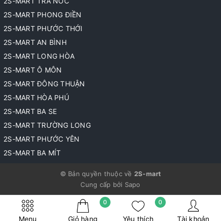
2S-MART TRÀ NÓC
2S-MART PHONG ĐIỀN
2S-MART PHƯỚC THỚI
2S-MART AN BÌNH
2S-MART LONG HÒA
2S-MART Ô MÔN
2S-MART ĐÔNG THUẬN
2S-MART HÒA PHÚ
2S-MART BA SE
2S-MART TRƯỜNG LONG
2S-MART PHƯỚC YÊN
2S-MART BA MÍT
© Bản quyền thuộc về
2S-mart
Cung cấp bởi
Sapo
0
0
Menu
Giỏ hàng
Yêu thích
Tài khoản