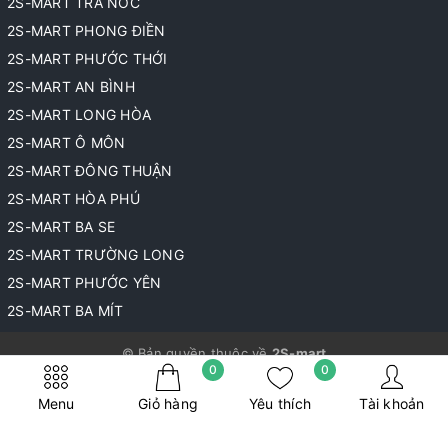
2S-MART TRÀ NÓC
2S-MART PHONG ĐIỀN
2S-MART PHƯỚC THỚI
2S-MART AN BÌNH
2S-MART LONG HÒA
2S-MART Ô MÔN
2S-MART ĐÔNG THUẬN
2S-MART HÒA PHÚ
2S-MART BA SE
2S-MART TRƯỜNG LONG
2S-MART PHƯỚC YÊN
2S-MART BA MÍT
© Bản quyền thuộc về
2S-mart
0
0
Cung cấp bởi
Sapo
Menu
Giỏ hàng
Yêu thích
Tài khoản