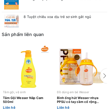
8 Tuyệt chiêu xoa dịu trẻ sơ sinh gắt ngủ
Sản phẩm liên quan
Tắm gội, vệ sinh
Đồ dùng em bé Wesser
Tắm Gội Wesser Nắp Cam
Bình ống hút Wesser nhựa
500ml
PPSU có tay cầm cổ rộng
260ml
Liên hệ
Liên hệ