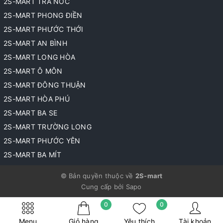
2S-MART TRÀ NÓC
2S-MART PHONG ĐIỀN
2S-MART PHƯỚC THỚI
2S-MART AN BÌNH
2S-MART LONG HÒA
2S-MART Ô MÔN
2S-MART ĐÔNG THUẬN
2S-MART HÒA PHÚ
2S-MART BA SE
2S-MART TRƯỜNG LONG
2S-MART PHƯỚC YÊN
2S-MART BA MÍT
© Bản quyền thuộc về
2S-mart
Cung cấp bởi
Sapo
0
0
Menu
Giỏ hàng
Yêu thích
Tài khoản