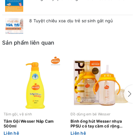
8 Tuyệt chiêu xoa dịu trẻ sơ sinh gắt ngủ
Sản phẩm liên quan
Tắm gội, vệ sinh
Đồ dùng em bé Wesser
Tắm Gội Wesser Nắp Cam
Bình ống hút Wesser nhựa
500ml
PPSU có tay cầm cổ rộng
260ml
Liên hệ
Liên hệ