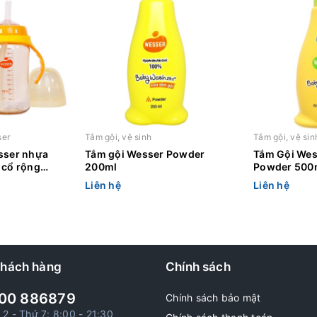
ser
Tắm gội, vệ sinh
Tắm gội, vệ sin
sser nhựa
Tắm gội Wesser Powder
Tắm Gội Wes
 cổ rộng
200ml
Powder 500
Liên hệ
Liên hệ
khách hàng
Chính sách
00 886879
Chính sách bảo mật
 2 - Thứ 7: 8:00 - 21:30