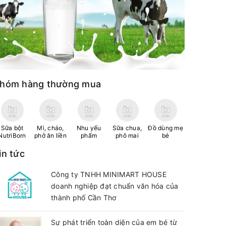
hóm hàng thường mua
Sữa bột
Mì, cháo,
Nhu yếu
Sữa chua,
Đồ dùng mẹ
NutriBorn
phở ăn liền
phẩm
phô mai
bé
in tức
Công ty TNHH MINIMART HOUSE
doanh nghiệp đạt chuẩn văn hóa của
thành phố Cần Thơ
Sự phát triển toàn diện của em bé từ