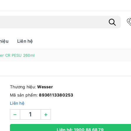
hiệu
Liên hệ
Bạn chưa xem sản phẩm nào
ser CR PESU 260ml
Thương hiệu:
Wesser
Mã sản phẩm:
8936113380253
Liên hệ
–
+
Liên hệ: 1900 88 68 79