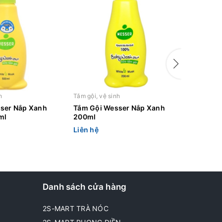
h
Tắm gội, vệ sinh
Tắm gội, v
ser Nắp Xanh
Tắm Gội Wesser Nắp Xanh
Tắm Gội
ml
200ml
200ml
Liên hệ
Liên hệ
Danh sách cửa hàng
2S-MART TRÀ NÓC