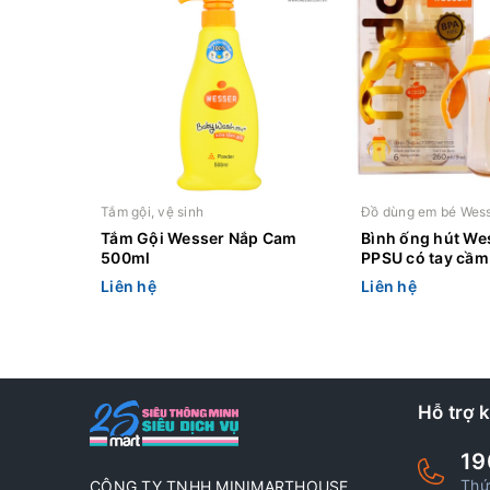
Tắm gội, vệ sinh
Đồ dùng em bé Wes
Tắm Gội Wesser Nắp Cam
Bình ống hút We
500ml
PPSU có tay cầm
260ml
Liên hệ
Liên hệ
Hỗ trợ 
19
Thứ
CÔNG TY TNHH MINIMARTHOUSE