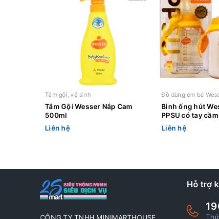
Tắm gội, vệ sinh
Đồ dùng em bé Wes
Tắm Gội Wesser Nắp Cam
Bình ống hút We
500ml
PPSU có tay cầm
260ml
Liên hệ
Liên hệ
Hỗ trợ 
19
Thứ
CÔNG TY TNHH MINIMARTHOUSE