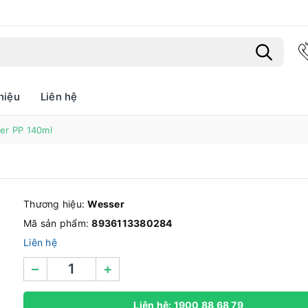
hiệu
Liên hệ
Bạn chưa xem sản phẩm nào
er PP 140ml
Thương hiệu:
Wesser
Mã sản phẩm:
8936113380284
Liên hệ
–
+
Liên hệ: 1900 88 68 79