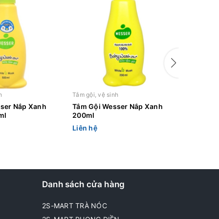
h
Tắm gội, vệ sinh
Tắm gội, v
ser Nắp Xanh
Tắm Gội Wesser Nắp Xanh
Tắm Gội
ml
200ml
200ml
Liên hệ
Liên hệ
Danh sách cửa hàng
2S-MART TRÀ NÓC