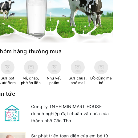
hóm hàng thường mua
Sữa bột
Mì, cháo,
Nhu yếu
Sữa chua,
Đồ dùng mẹ
NutriBorn
phở ăn liền
phẩm
phô mai
bé
in tức
Công ty TNHH MINIMART HOUSE
doanh nghiệp đạt chuẩn văn hóa của
thành phố Cần Thơ
Sự phát triển toàn diện của em bé từ