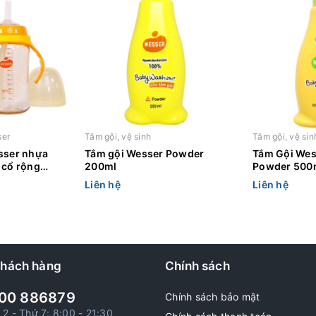
ser
Tắm gội, vệ sinh
Tắm gội, vệ sin
sser nhựa
Tắm gội Wesser Powder
Tắm Gội Wes
 cổ rộng
200ml
Powder 500
Liên hệ
Liên hệ
khách hàng
Chính sách
00 886879
Chính sách bảo mật
 2 - Thứ 7: 8:00 - 21:30