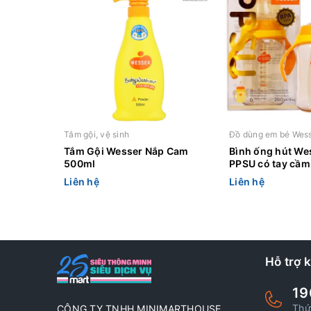
Tắm gội, vệ sinh
Đồ dùng em bé Wes
Tắm Gội Wesser Nắp Cam
Bình ống hút We
500ml
PPSU có tay cầm
260ml
Liên hệ
Liên hệ
Hỗ trợ 
19
Thứ
CÔNG TY TNHH MINIMARTHOUSE