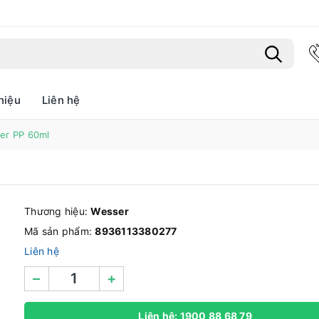
hiệu
Liên hệ
Bạn chưa xem sản phẩm nào
er PP 60ml
Thương hiệu:
Wesser
Mã sản phẩm:
8936113380277
Liên hệ
–
+
Liên hệ: 1900 88 68 79