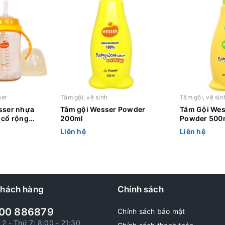
ser
Tắm gội, vệ sinh
Tắm gội, vệ sin
sser nhựa
Tắm gội Wesser Powder
Tắm Gội Wes
 cổ rộng
200ml
Powder 500
Liên hệ
Liên hệ
khách hàng
Chính sách
00 886879
Chính sách bảo mật
 2 - Thứ 7: 8:00 - 21:30