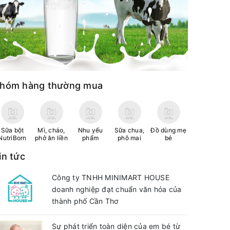
hóm hàng thường mua
Sữa bột
Mì, cháo,
Nhu yếu
Sữa chua,
Đồ dùng mẹ
NutriBorn
phở ăn liền
phẩm
phô mai
bé
in tức
Công ty TNHH MINIMART HOUSE
doanh nghiệp đạt chuẩn văn hóa của
thành phố Cần Thơ
Sự phát triển toàn diện của em bé từ