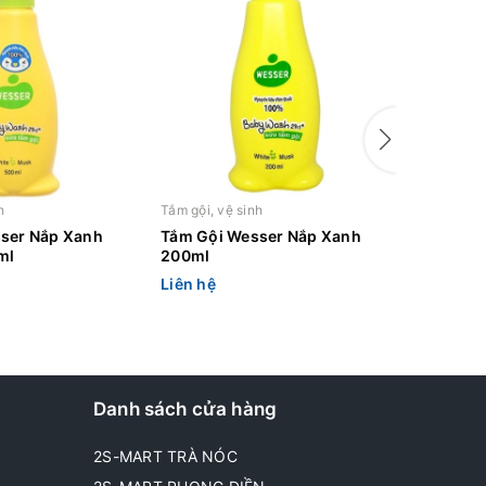
h
Tắm gội, vệ sinh
Tắm gội, v
ser Nắp Xanh
Tắm Gội Wesser Nắp Xanh
Tắm Gội
ml
200ml
200ml
Liên hệ
Liên hệ
Danh sách cửa hàng
2S-MART TRÀ NÓC