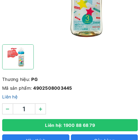
Thương hiệu:
PG
Mã sản phẩm:
4902508003445
Liên hệ
–
+
Liên hệ: 1900 88 68 79