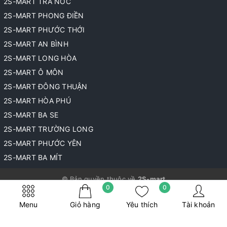
2S-MART TRÀ NÓC
2S-MART PHONG ĐIỀN
2S-MART PHƯỚC THỚI
2S-MART AN BÌNH
2S-MART LONG HÒA
2S-MART Ô MÔN
2S-MART ĐÔNG THUẬN
2S-MART HÒA PHÚ
2S-MART BA SE
2S-MART TRƯỜNG LONG
2S-MART PHƯỚC YÊN
2S-MART BA MÍT
© Bản quyền thuộc về
2S-mart
0
0
Cung cấp bởi
Sapo
Menu
Giỏ hàng
Yêu thích
Tài khoản