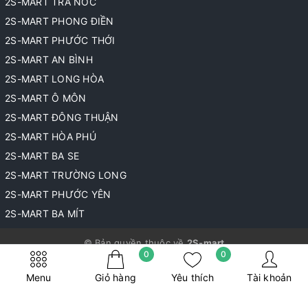
2S-MART TRÀ NÓC
2S-MART PHONG ĐIỀN
2S-MART PHƯỚC THỚI
2S-MART AN BÌNH
2S-MART LONG HÒA
2S-MART Ô MÔN
2S-MART ĐÔNG THUẬN
2S-MART HÒA PHÚ
2S-MART BA SE
2S-MART TRƯỜNG LONG
2S-MART PHƯỚC YÊN
2S-MART BA MÍT
© Bản quyền thuộc về
2S-mart
0
0
Cung cấp bởi
Sapo
Menu
Giỏ hàng
Yêu thích
Tài khoản