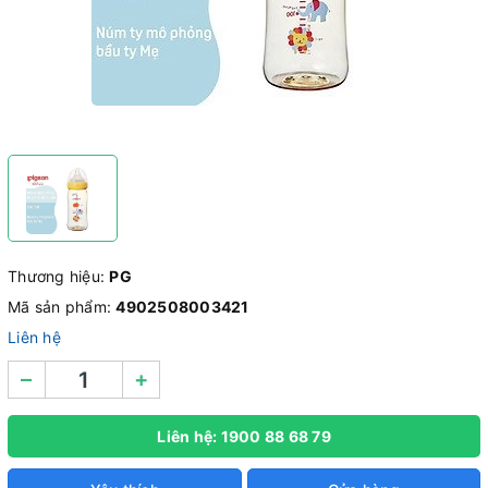
Thương hiệu:
PG
Mã sản phẩm:
4902508003421
Liên hệ
–
+
Liên hệ: 1900 88 68 79