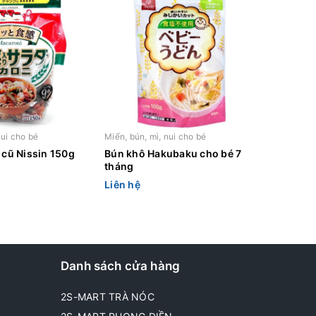
nui cho bé
Miến, bún, mì, nui cho bé
 cũ Nissin 150g
Bún khô Hakubaku cho bé 7
tháng
Liên hệ
Danh sách cửa hàng
2S-MART TRÀ NÓC