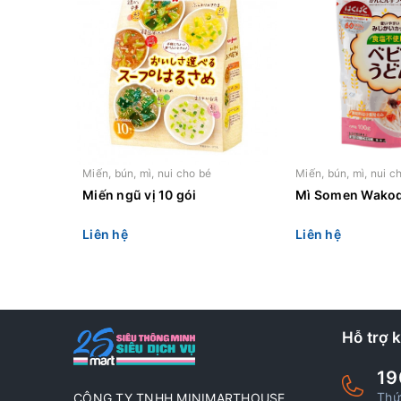
Miến, bún, mì, nui cho bé
Miến, bún, mì, nui c
Miến ngũ vị 10 gói
Mì Somen Wakod
Liên hệ
Liên hệ
Hỗ trợ 
19
Thứ
CÔNG TY TNHH MINIMARTHOUSE