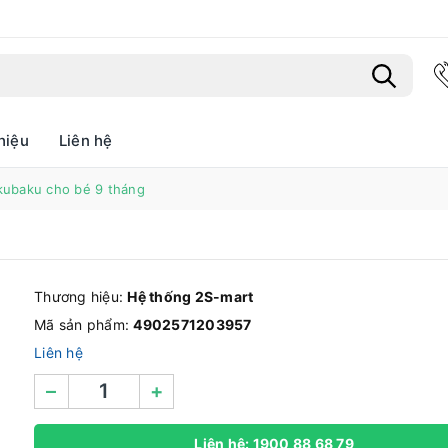
hiệu
Liên hệ
Bạn chưa xem sản phẩm nào
kubaku cho bé 9 tháng
Thương hiệu:
Hệ thống 2S-mart
Mã sản phẩm:
4902571203957
Liên hệ
–
+
Liên hệ: 1900 88 68 79