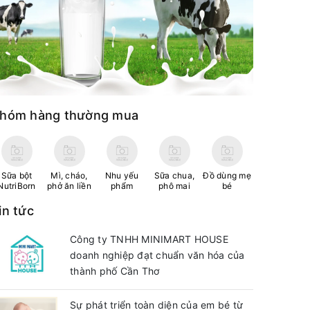
hóm hàng thường mua
Sữa bột
Mì, cháo,
Nhu yếu
Sữa chua,
Đồ dùng mẹ
NutriBorn
phở ăn liền
phẩm
phô mai
bé
in tức
Công ty TNHH MINIMART HOUSE
doanh nghiệp đạt chuẩn văn hóa của
thành phố Cần Thơ
Sự phát triển toàn diện của em bé từ