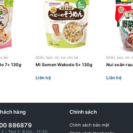
ho bé
Miến, bún, mì, nui cho bé
Miến, bún, mì, 
o 7+ 130g
Mì Somen Wakodo 5+ 130g
Nui xoắn rau
Liên hệ
Liên hệ
khách hàng
Chính sách
00 886879
Chính sách bảo mật
 2 - Thứ 7: 8:00 - 21:30