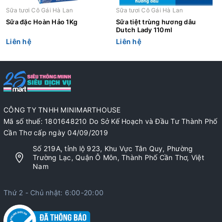
Sữa tươi Cô Gái Hà Lan
Sữa tươi Cô Gái Hà Lan
Sữa đặc Hoàn Hảo 1Kg
Sữa tiệt trùng hương dâu
Dutch Lady 110ml
Liên hệ
Liên hệ
CÔNG TY TNHH MINIMARTHOUSE
Mã số thuế: 1801648210 Do Sở Kế Hoạch và Đầu Tư Thành Phố
Cần Thơ cấp ngày 04/09/2019
Số 219A, tỉnh lộ 923, Khu Vực Tân Quy, Phường
Trường Lạc, Quận Ô Môn, Thành Phố Cần Thơ, Việt
Nam
Thứ 2 - Chủ nhật: 6:00-20:00