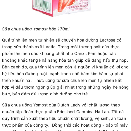
Sữa chua uống Yomost hộp 170ml
Quá trình lên men tự nhiên sẽ chuyển hóa đường Lactose có
trong sữa thành axít Lactic. Trong môi trường axit của thực
phẩm lên men các khoáng chất như Canxi, Kẽm hoặc các
khoáng khác tăng khả năng hòa tan giúp dễ dàng hấp thụ hơp.
Bên cạnh đó, quá trình lên men còn là nguồn vi khuẩn có lợi cho
hệ tiêu hóa đường ruột, cạnh tranh chỗ bám kìm hãm sự phát
triển khuẩn hại. Thức uống từ sữa chua lên men tự nhiên kết
hợp vị dâu thơm ngon giúp giải nhiệt trong những ngày hè nóng
bức, bảo đảm đủ lượng dinh dưỡng cho trẻ.
Sữa chua uống Yomost của Dutch Lady với chất lượng theo
chuẩn tập đoàn thực phẩm Friesland Campina Hà Lan. Tất cả
quy trình sản xuất theo tiêu chuẩn chất lượng, vệ sinh, an toàn
thực phẩm của công ty. Đồng thời các hoạt động - bảo trì máy