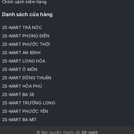
Chính sách kiểm hàng
Danh sách cửa hàng
2S-MART TRÀ NÓC
2S-MART PHONG ĐIỀN
2S-MART PHƯỚC THỚI
2S-MART AN BÌNH
2S-MART LONG HÒA
2S-MART Ô MÔN
2S-MART ĐÔNG THUẬN
2S-MART HÒA PHÚ
2S-MART BA SE
2S-MART TRƯỜNG LONG
2S-MART PHƯỚC YÊN
2S-MART BA MÍT
© Bản quyền thuộc về
2S-mart