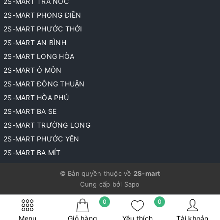
2S-MART TRÀ NÓC
2S-MART PHONG ĐIỀN
2S-MART PHƯỚC THỚI
2S-MART AN BÌNH
2S-MART LONG HÒA
2S-MART Ô MÔN
2S-MART ĐÔNG THUẬN
2S-MART HÒA PHÚ
2S-MART BA SE
2S-MART TRƯỜNG LONG
2S-MART PHƯỚC YÊN
2S-MART BA MÍT
© Bản quyền thuộc về
2S-mart
Cung cấp bởi
Sapo
0
0
Menu
Giỏ hàng
Yêu thích
Tài khoản