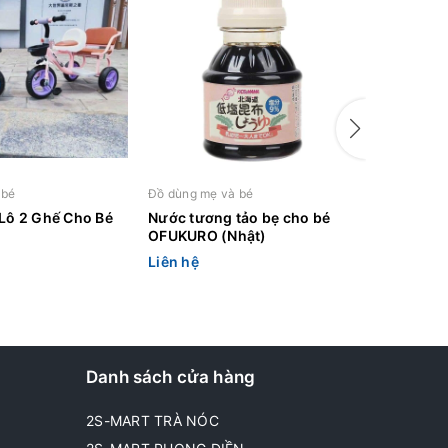
 bé
Đồ dùng mẹ và bé
Đồ dùng m
 Lô 2 Ghế Cho Bé
Nước tương tảo bẹ cho bé
Xe Ô Tô 
OFUKURO (Nhật)
Liên hệ
Liên hệ
Danh sách cửa hàng
2S-MART TRÀ NÓC