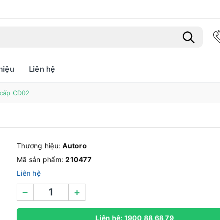
hiệu
Liên hệ
Bạn chưa xem sản phẩm nào
 cấp CD02
Thương hiệu:
Autoro
Mã sản phẩm:
210477
Liên hệ
–
+
Liên hệ: 1900 88 68 79