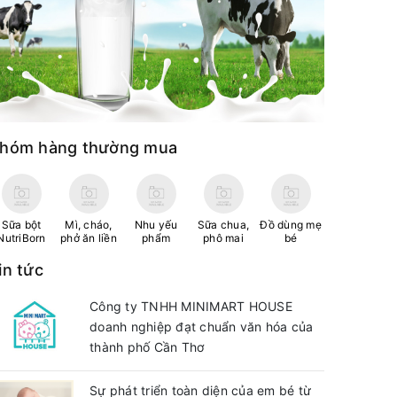
hóm hàng thường mua
Sữa bột
Mì, cháo,
Nhu yếu
Sữa chua,
Đồ dùng mẹ
NutriBorn
phở ăn liền
phẩm
phô mai
bé
in tức
Công ty TNHH MINIMART HOUSE
doanh nghiệp đạt chuẩn văn hóa của
thành phố Cần Thơ
Sự phát triển toàn diện của em bé từ