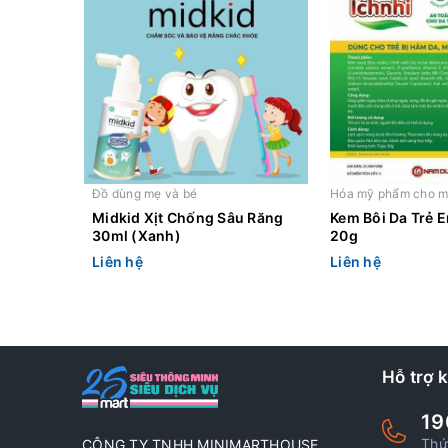
Đồ dùng mẹ và bé
Hóa mỹ phẩm cho m
Midkid Xịt Chống Sâu Răng
Kem Bôi Da Trẻ E
30ml (Xanh)
20g
Liên hệ
Liên hệ
Hỗ trợ 
19
Thứ
CÔNG TY TNHH MINIMARTHOUSE