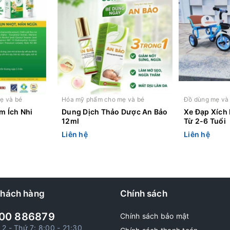
ẹ và bé
Hóa mỹ phẩm cho mẹ và bé
Đồ dùng mẹ và
m Ích Nhi
Dung Dịch Thảo Dược An Bảo
Xe Đạp Xích
12ml
Từ 2-6 Tuổi
Liên hệ
Liên hệ
khách hàng
Chính sách
00 886879
Chính sách bảo mật
 2 - Thứ 7: 8:00 - 21:30