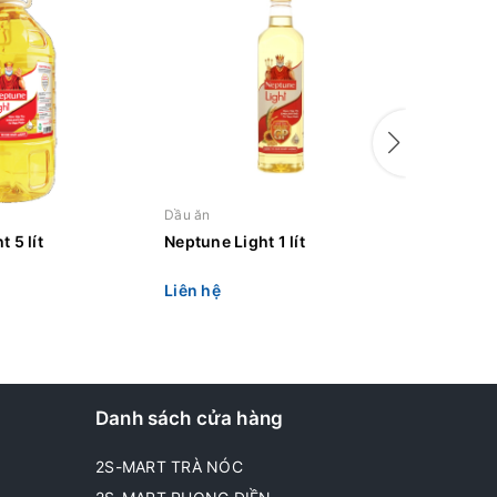
Dầu ăn
Dầu ăn
 5 lít
Neptune Light 1 lít
Neptune L
Liên hệ
Liên hệ
Danh sách cửa hàng
2S-MART TRÀ NÓC