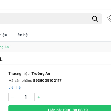
hiệu
Liên hệ
Bạn chưa xem sản phẩm nào
ng An 1L
1L
Thương hiệu:
Trường An
Mã sản phẩm:
8936035102117
Liên hệ
–
+
Liên hệ: 1900 88 68 79