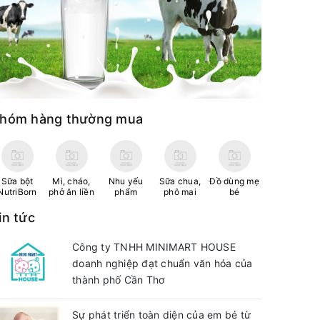
hóm hàng thường mua
Sữa bột
Mì, cháo,
Nhu yếu
Sữa chua,
Đồ dùng mẹ
NutriBorn
phở ăn liền
phẩm
phô mai
bé
in tức
Công ty TNHH MINIMART HOUSE
doanh nghiệp đạt chuẩn văn hóa của
thành phố Cần Thơ
Sự phát triển toàn diện của em bé từ