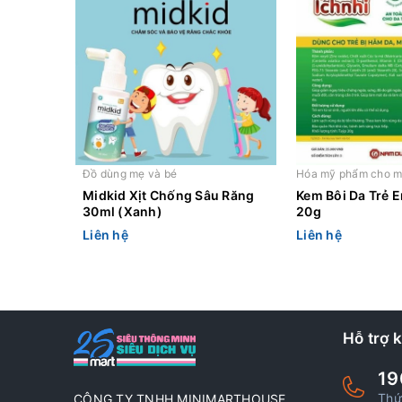
Đồ dùng mẹ và bé
Hóa mỹ phẩm cho m
Midkid Xịt Chống Sâu Răng
Kem Bôi Da Trẻ E
30ml (Xanh)
20g
Liên hệ
Liên hệ
Hỗ trợ 
19
Thứ
CÔNG TY TNHH MINIMARTHOUSE