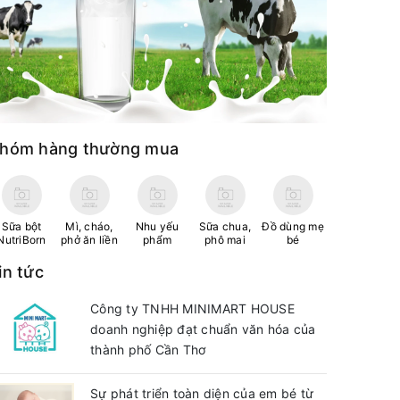
hóm hàng thường mua
Sữa bột
Mì, cháo,
Nhu yếu
Sữa chua,
Đồ dùng mẹ
NutriBorn
phở ăn liền
phẩm
phô mai
bé
in tức
Công ty TNHH MINIMART HOUSE
doanh nghiệp đạt chuẩn văn hóa của
thành phố Cần Thơ
Sự phát triển toàn diện của em bé từ