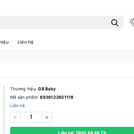
hiệu
Liên hệ
Bạn chưa xem sản phẩm nào
Thương hiệu:
GB Baby
Mã sản phẩm:
8936123921118
Liên hệ
–
+
Liên hệ: 1900 88 68 79