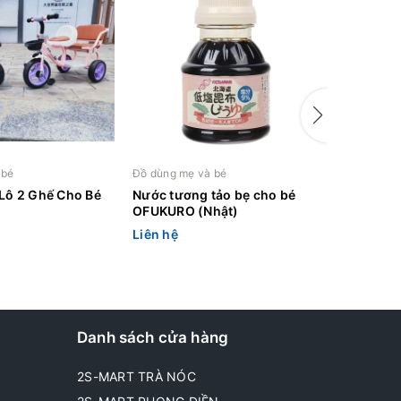
 bé
Đồ dùng mẹ và bé
Đồ dùng m
 Lô 2 Ghế Cho Bé
Nước tương tảo bẹ cho bé
Xe Ô Tô 
OFUKURO (Nhật)
Liên hệ
Liên hệ
Danh sách cửa hàng
2S-MART TRÀ NÓC