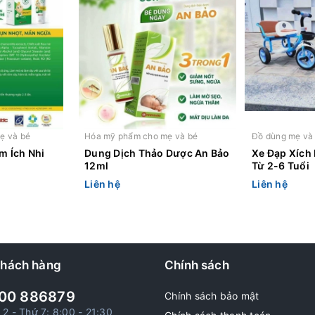
ẹ và bé
Hóa mỹ phẩm cho mẹ và bé
Đồ dùng mẹ và
m Ích Nhi
Dung Dịch Thảo Dược An Bảo
Xe Đạp Xích
12ml
Từ 2-6 Tuổi
Liên hệ
Liên hệ
khách hàng
Chính sách
00 886879
Chính sách bảo mật
 2 - Thứ 7: 8:00 - 21:30