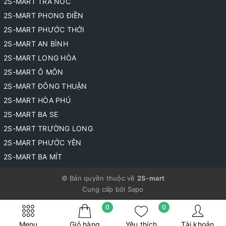
2S-MART TRÀ NÓC
2S-MART PHONG ĐIỀN
2S-MART PHƯỚC THỚI
2S-MART AN BÌNH
2S-MART LONG HÒA
2S-MART Ô MÔN
2S-MART ĐÔNG THUẬN
2S-MART HÒA PHÚ
2S-MART BA SE
2S-MART TRƯỜNG LONG
2S-MART PHƯỚC YÊN
2S-MART BA MÍT
© Bản quyền thuộc về
2S-mart
Cung cấp bởi
Sapo
0
0
Menu
Giỏ hàng
Yêu thích
Tài khoản