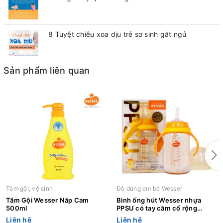
8 Tuyệt chiêu xoa dịu trẻ sơ sinh gắt ngủ
Sản phẩm liên quan
Tắm gội, vệ sinh
Đồ dùng em bé Wesser
Tắm Gội Wesser Nắp Cam
Bình ống hút Wesser nhựa
500ml
PPSU có tay cầm cổ rộng
260ml
Liên hệ
Liên hệ