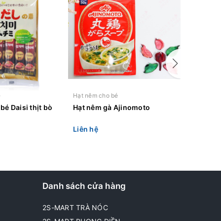
é
Hạt nêm cho bé
Hạt nêm c
bé Daisi thịt bò
Hạt nêm gà Ajinomoto
Hạt nêm 
Liên hệ
Liên hệ
Danh sách cửa hàng
2S-MART TRÀ NÓC