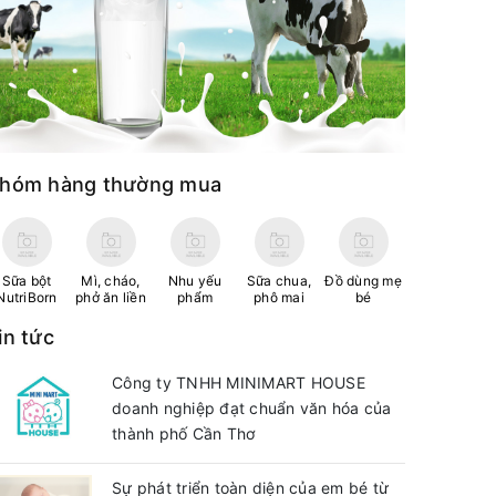
hóm hàng thường mua
Sữa bột
Mì, cháo,
Nhu yếu
Sữa chua,
Đồ dùng mẹ
NutriBorn
phở ăn liền
phẩm
phô mai
bé
in tức
Công ty TNHH MINIMART HOUSE
doanh nghiệp đạt chuẩn văn hóa của
thành phố Cần Thơ
Sự phát triển toàn diện của em bé từ