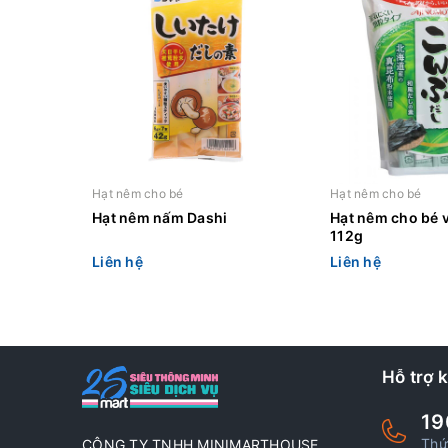
Hạt nêm cho bé
Hạt nêm cho bé
Hạt nêm nấm Dashi
Hạt nêm cho bé v
112g
Liên hệ
Liên hệ
Hỗ trợ 
19
Thứ
CÔNG TY TNHH MINIMARTHOUSE