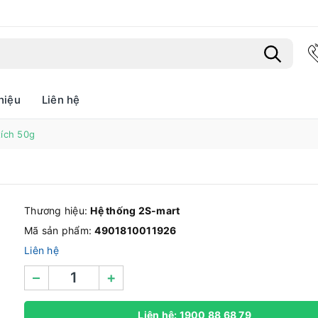
hiệu
Liên hệ
Bạn chưa xem sản phẩm nào
ích 50g
Thương hiệu:
Hệ thống 2S-mart
Mã sản phẩm:
4901810011926
Liên hệ
–
+
Liên hệ: 1900 88 68 79