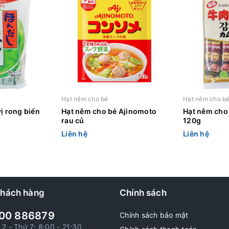
Hạt nêm cho bé
Hạt nêm cho b
ị rong biển
Hạt nêm cho bé Ajinomoto
Hạt nêm cho 
rau củ
120g
Liên hệ
Liên hệ
khách hàng
Chính sách
00 886879
Chính sách bảo mật
 2 - Thứ 7: 8:00 - 21:30