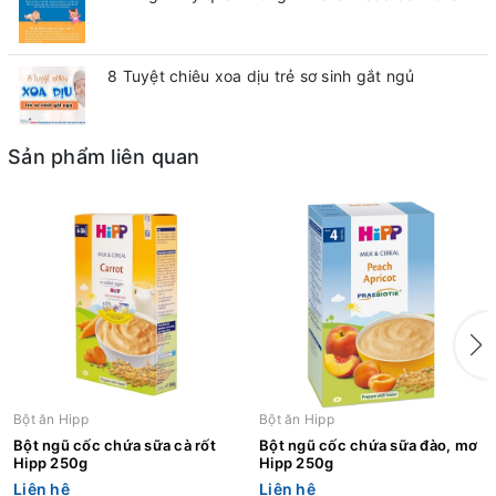
8 Tuyệt chiêu xoa dịu trẻ sơ sinh gắt ngủ
Sản phẩm liên quan
Bột ăn Hipp
Bột ăn Hipp
Bột ngũ cốc chứa sữa cà rốt
Bột ngũ cốc chứa sữa đào, mơ
Hipp 250g
Hipp 250g
Liên hệ
Liên hệ