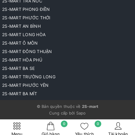
2S-MART TRÀ NÓC
2S-MART PHONG ĐIỀN
2S-MART PHƯỚC THỚI
2S-MART AN BÌNH
2S-MART LONG HÒA
2S-MART Ô MÔN
2S-MART ĐÔNG THUẬN
2S-MART HÒA PHÚ
2S-MART BA SE
2S-MART TRƯỜNG LONG
2S-MART PHƯỚC YÊN
2S-MART BA MÍT
© Bản quyền thuộc về
2S-mart
Cung cấp bởi
Sapo
0
0
Menu
Giỏ hàng
Yêu thích
Tài khoản