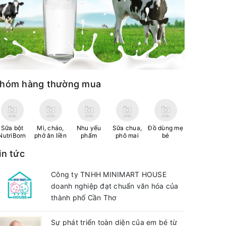
hóm hàng thường mua
Sữa bột
Mì, cháo,
Nhu yếu
Sữa chua,
Đồ dùng mẹ
NutriBorn
phở ăn liền
phẩm
phô mai
bé
in tức
Công ty TNHH MINIMART HOUSE
doanh nghiệp đạt chuẩn văn hóa của
thành phố Cần Thơ
Sự phát triển toàn diện của em bé từ