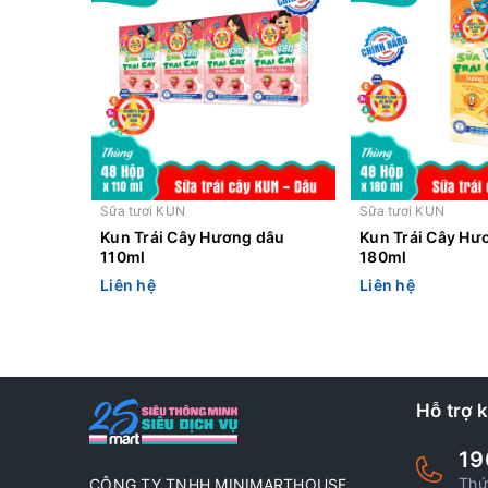
Sữa tươi KUN
Sữa tươi KUN
Kun Trái Cây Hương dâu
Kun Trái Cây H
110ml
180ml
Liên hệ
Liên hệ
Hỗ trợ 
19
Thứ
CÔNG TY TNHH MINIMARTHOUSE