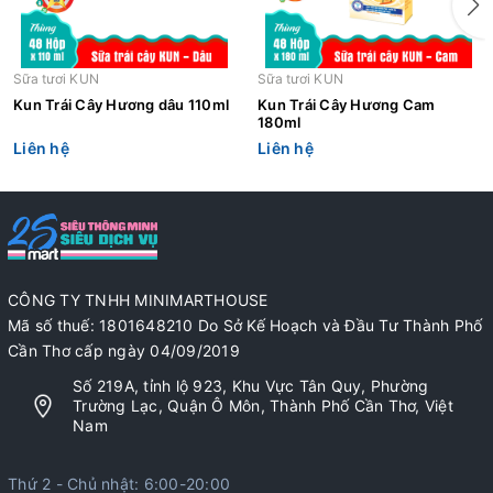
Sữa tươi KUN
Sữa tươi KUN
Kun Trái Cây Hương dâu 110ml
Kun Trái Cây Hương Cam
180ml
Liên hệ
Liên hệ
CÔNG TY TNHH MINIMARTHOUSE
Mã số thuế: 1801648210 Do Sở Kế Hoạch và Đầu Tư Thành Phố
Cần Thơ cấp ngày 04/09/2019
Số 219A, tỉnh lộ 923, Khu Vực Tân Quy, Phường
Trường Lạc, Quận Ô Môn, Thành Phố Cần Thơ, Việt
Nam
Thứ 2 - Chủ nhật: 6:00-20:00