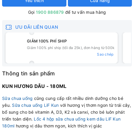
Yêu thích
Cửa hàng
Gọi
1900 886879
để tư vấn mua hàng
ƯU ĐÃI LIÊN QUAN
GIẢM 100% PHÍ SHIP
Giảm 100% phí ship (tối đa 25k), đơn hàng từ 500k
Sao chép
Thông tin sản phẩm
KUN HƯƠNG DÂU - 180ML
Sữa chua uống
cũng cung cấp rất nhiều dinh dưỡng cho bé
yêu.
Sữa chua uống LiF Kun
với hương vị thơm ngon từ trái cây,
bổ sung cho bé vitamin A, D3, K2 và canxi, cho bé luôn phát
triển toàn diện.
Lốc 4 hộp sữa chua uống kem dâu LiF Kun
180ml
hương vị dâu thơm ngon, kích thích vị giác