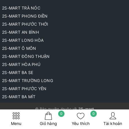
2S-MART TRÀ NÓC
2S-MART PHONG ĐIỀN
2S-MART PHƯỚC THỚI
2S-MART AN BÌNH
2S-MART LONG HÒA
2S-MART Ô MÔN
2S-MART ĐÔNG THUẬN
2S-MART HÒA PHÚ
2S-MART BA SE
2S-MART TRƯỜNG LONG
2S-MART PHƯỚC YÊN
2S-MART BA MÍT
© Bản quyền thuộc về
2S-mart
0
0
Cung cấp bởi
Sapo
Menu
Giỏ hàng
Yêu thích
Tài khoản