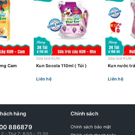
Sữa tươi KUN
Sữa tươi KUN
ương Cam
Kun Socola 110ml ( Túi )
Kun nước trái
Liên hệ
Liên hệ
khách hàng
Chính sách
00 886879
Chính sách bảo mật
 2 - Thứ 7: 8:00 - 21:30