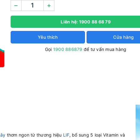
–
+
Liên hệ: 1900 88 68 79
Yêu thích
Cửa hàng
Gọi
1900 886879
để tư vấn mua hàng
cây
thơm ngon từ thương hiệu
LIF
, bổ sung 5 loại Vitamin và