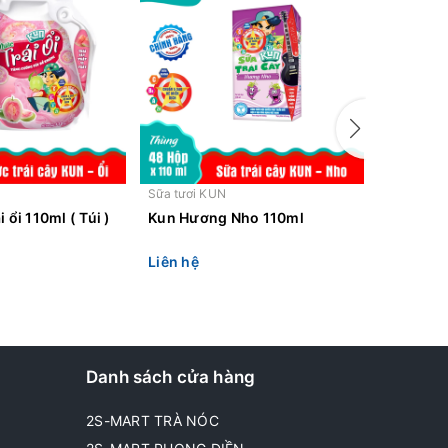
Sữa tươi KUN
Sữa tươi 
 ổi 110ml ( Túi )
Kun Hương Nho 110ml
Kun nước
Liên hệ
Liên hệ
Danh sách cửa hàng
2S-MART TRÀ NÓC