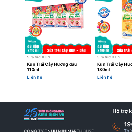
Sữa tươi KUN
Sữa tươi KUN
Kun Trái Cây Hương dâu
Kun Trái Cây H
110ml
180ml
Liên hệ
Liên hệ
Hỗ trợ 
19
Thứ
CÔNG TY TNHH MINIMARTHOUSE