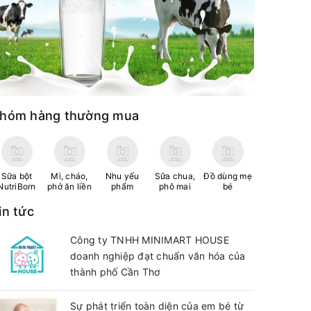
hóm hàng thường mua
Sữa bột
Mì, cháo,
Nhu yếu
Sữa chua,
Đồ dùng mẹ
NutriBorn
phở ăn liền
phẩm
phô mai
bé
in tức
Công ty TNHH MINIMART HOUSE
doanh nghiệp đạt chuẩn văn hóa của
thành phố Cần Thơ
Sự phát triển toàn diện của em bé từ