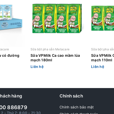
tacare
Sữa bột pha sẵn Metacare
Sữa bột pha sẵ
w có đường
Sữa VPMilk Ca cao mầm lúa
Sữa VPMilk 
mạch 180ml
mạch 110ml
Liên hệ
Liên hệ
khách hàng
Chính sách
00 886879
Chính sách bảo mật
 2 - Thứ 7: 8:00 - 21:30