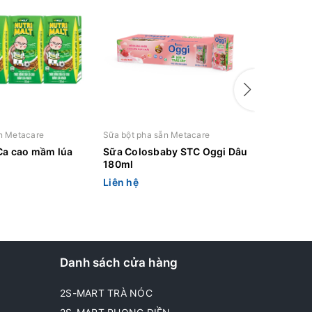
n Metacare
Sữa bột pha sẵn Metacare
Sữa bột p
Ca cao mầm lúa
Sữa Colosbaby STC Oggi Dâu
Sữa Col
180ml
Cam 180
Liên hệ
Liên hệ
Danh sách cửa hàng
2S-MART TRÀ NÓC