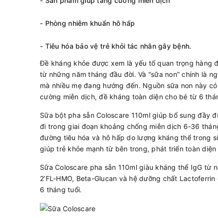
- Sản phẩm giúp tăng cường miễn dịch
- Phòng nhiễm khuẩn hô hấp
- Tiêu hóa bảo vệ trẻ khỏi tác nhân gây bệnh.
Đề kháng khỏe được xem là yếu tố quan trọng hàng đầ
từ những năm tháng đầu đời. Và “sữa non” chính là n
mà nhiều mẹ đang hướng đến. Nguồn sữa non này có 
cường miễn dịch, đề kháng toàn diện cho bé từ 6 thán
Sữa bột pha sẵn Coloscare 110ml giúp bổ sung đầy đ
đi trong giai đoạn khoảng chống miễn dịch 6-36 thán
đường tiêu hóa và hô hấp do lượng kháng thể trong s
giúp trẻ khỏe mạnh từ bên trong, phát triển toàn diện 
Sữa Coloscare pha sẵn 110ml giàu kháng thể IgG từ 
2’FL-HMO, Beta-Glucan và hệ dưỡng chất Lactoferrin g
6 tháng tuổi.