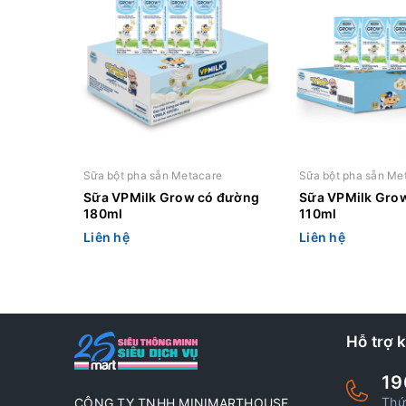
Sữa bột pha sẵn Metacare
Sữa bột pha sẵn Me
Sữa VPMilk Grow có đường
Sữa VPMilk Gro
180ml
110ml
Liên hệ
Liên hệ
Hỗ trợ 
19
Thứ
CÔNG TY TNHH MINIMARTHOUSE