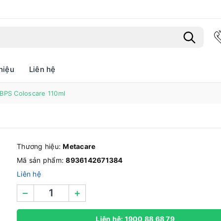
hiệu
Liên hệ
Bạn chưa xem sản phẩm nào
BPS Coloscare 110ml
Thương hiệu:
Metacare
Mã sản phẩm:
8936142671384
Liên hệ
–
+
Liên hệ: 1900 88 68 79