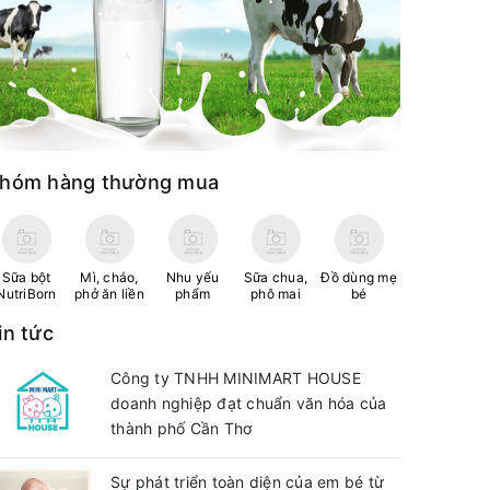
hóm hàng thường mua
Sữa bột
Mì, cháo,
Nhu yếu
Sữa chua,
Đồ dùng mẹ
NutriBorn
phở ăn liền
phẩm
phô mai
bé
in tức
Công ty TNHH MINIMART HOUSE
doanh nghiệp đạt chuẩn văn hóa của
thành phố Cần Thơ
Sự phát triển toàn diện của em bé từ