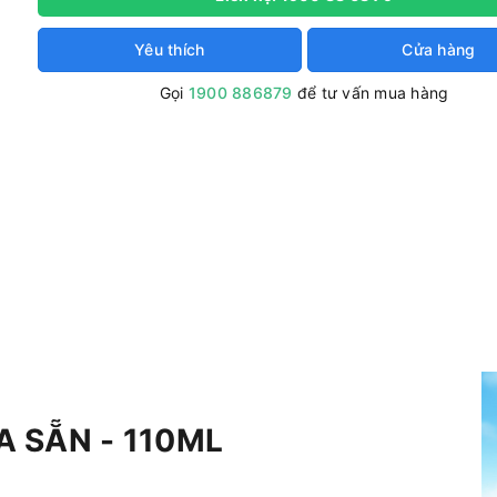
Yêu thích
Cửa hàng
Gọi
1900 886879
để tư vấn mua hàng
 SẴN - 110ML