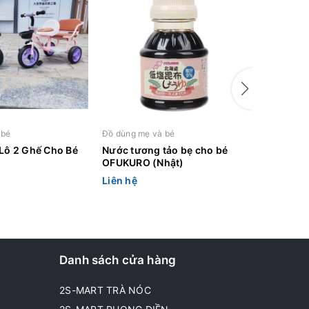
 bé
Đồ dùng mẹ và bé
Đồ dùng m
 Lô 2 Ghế Cho Bé
Nước tương tảo bẹ cho bé
Xe Ô Tô 
OFUKURO (Nhật)
Liên hệ
Liên hệ
Danh sách cửa hàng
2S-MART TRÀ NÓC