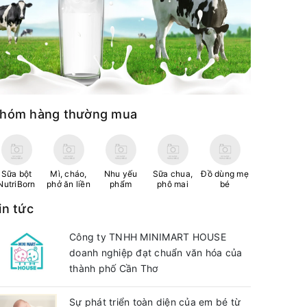
hóm hàng thường mua
Sữa bột
Mì, cháo,
Nhu yếu
Sữa chua,
Đồ dùng mẹ
NutriBorn
phở ăn liền
phẩm
phô mai
bé
in tức
Công ty TNHH MINIMART HOUSE
doanh nghiệp đạt chuẩn văn hóa của
thành phố Cần Thơ
Sự phát triển toàn diện của em bé từ