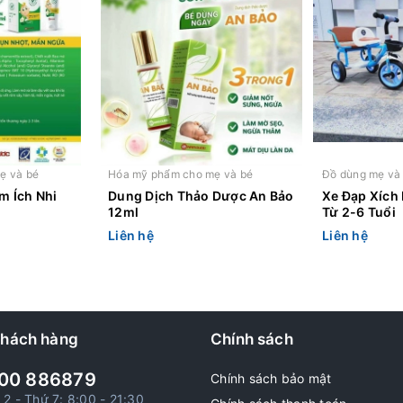
ẹ và bé
Hóa mỹ phẩm cho mẹ và bé
Đồ dùng mẹ và
m Ích Nhi
Dung Dịch Thảo Dược An Bảo
Xe Đạp Xích
12ml
Từ 2-6 Tuổi
Liên hệ
Liên hệ
khách hàng
Chính sách
00 886879
Chính sách bảo mật
 2 - Thứ 7: 8:00 - 21:30