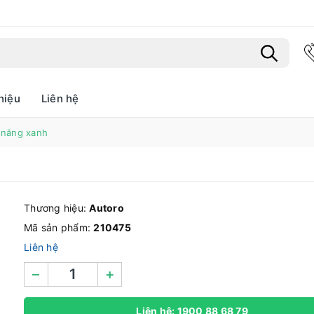
hiệu
Liên hệ
Bạn chưa xem sản phẩm nào
a năng xanh
Thương hiệu:
Autoro
Mã sản phẩm:
210475
Liên hệ
–
+
Liên hệ: 1900 88 68 79