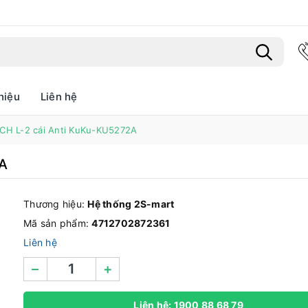
hiệu
Liên hệ
Bạn chưa xem sản phẩm nào
CH L-2 cái Anti KuKu-KU5272A
2A
Thương hiệu:
Hệ thống 2S-mart
Mã sản phẩm:
4712702872361
Liên hệ
–
+
Liên hệ: 1900 88 68 79