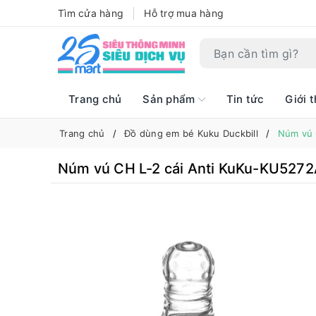
Tìm cửa hàng
Hỗ trợ mua hàng
Trang chủ
Sản phẩm
Tin tức
Giới t
Trang chủ
Đồ dùng em bé Kuku Duckbill
Núm vú 
Núm vú CH L-2 cái Anti KuKu-KU527