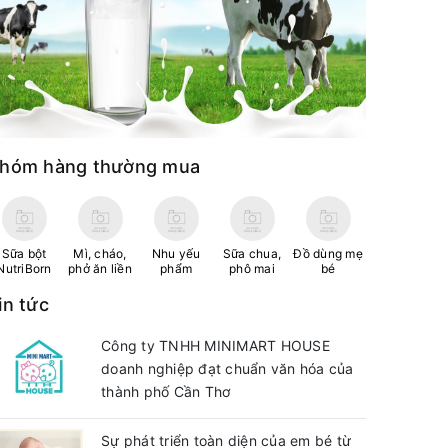
hóm hàng thường mua
Sữa bột
Mì, cháo,
Nhu yếu
Sữa chua,
Đồ dùng mẹ
NutriBorn
phở ăn liền
phẩm
phô mai
bé
in tức
Công ty TNHH MINIMART HOUSE
doanh nghiệp đạt chuẩn văn hóa của
thành phố Cần Thơ
Sự phát triển toàn diện của em bé từ