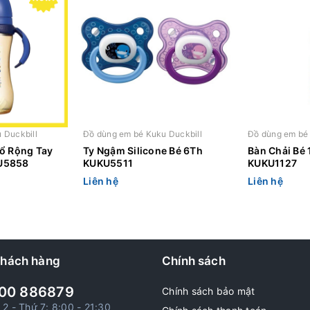
 Duckbill
Đồ dùng em bé Kuku Duckbill
Đồ dùng em bé 
ổ Rộng Tay
Ty Ngậm Silicone Bé 6Th
Bàn Chải Bé 
U5858
KUKU5511
KUKU1127
Liên hệ
Liên hệ
khách hàng
Chính sách
00 886879
Chính sách bảo mật
 2 - Thứ 7: 8:00 - 21:30