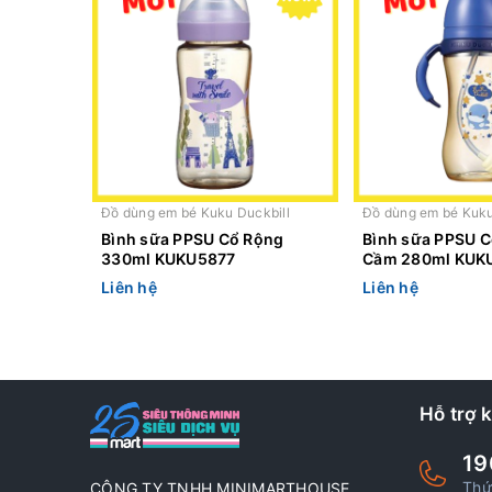
Đồ dùng em bé Kuku Duckbill
Đồ dùng em bé Kuku
Bình sữa PPSU Cổ Rộng
Bình sữa PPSU C
330ml KUKU5877
Cầm 280ml KUK
Liên hệ
Liên hệ
Hỗ trợ 
19
Thứ
CÔNG TY TNHH MINIMARTHOUSE