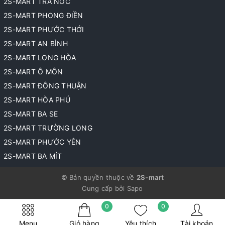
2S-MART TRÀ NÓC
2S-MART PHONG ĐIỀN
2S-MART PHƯỚC THỚI
2S-MART AN BÌNH
2S-MART LONG HÒA
2S-MART Ô MÔN
2S-MART ĐÔNG THUẬN
2S-MART HÒA PHÚ
2S-MART BA SE
2S-MART TRƯỜNG LONG
2S-MART PHƯỚC YÊN
2S-MART BA MÍT
© Bản quyền thuộc về
2S-mart
Cung cấp bởi
Sapo
0
0
Menu
Giỏ hàng
Yêu thích
Tài khoản