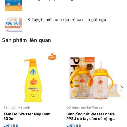
8 Tuyệt chiêu xoa dịu trẻ sơ sinh gắt ngủ
Sản phẩm liên quan
Tắm gội, vệ sinh
Đồ dùng em bé Wesser
Tắm Gội Wesser Nắp Cam
Bình ống hút Wesser nhựa
500ml
PPSU có tay cầm cổ rộng
260ml
Liên hệ
Liên hệ