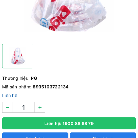
Thương hiệu:
PG
Mã sản phẩm:
8935103722134
Liên hệ
–
+
Liên hệ: 1900 88 68 79