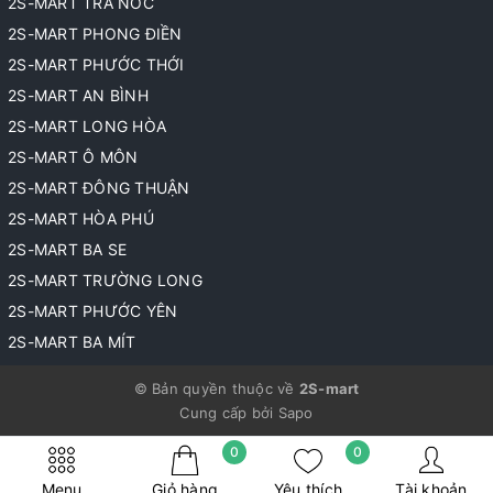
2S-MART TRÀ NÓC
2S-MART PHONG ĐIỀN
2S-MART PHƯỚC THỚI
2S-MART AN BÌNH
2S-MART LONG HÒA
2S-MART Ô MÔN
2S-MART ĐÔNG THUẬN
2S-MART HÒA PHÚ
2S-MART BA SE
2S-MART TRƯỜNG LONG
2S-MART PHƯỚC YÊN
2S-MART BA MÍT
© Bản quyền thuộc về
2S-mart
Cung cấp bởi
Sapo
0
0
Menu
Giỏ hàng
Yêu thích
Tài khoản