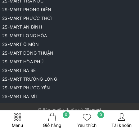
2S-MART TRÀ NÓC
2S-MART PHONG ĐIỀN
2S-MART PHƯỚC THỚI
2S-MART AN BÌNH
2S-MART LONG HÒA
2S-MART Ô MÔN
2S-MART ĐÔNG THUẬN
2S-MART HÒA PHÚ
2S-MART BA SE
2S-MART TRƯỜNG LONG
2S-MART PHƯỚC YÊN
2S-MART BA MÍT
© Bản quyền thuộc về
2S-mart
0
0
Cung cấp bởi
Sapo
Menu
Giỏ hàng
Yêu thích
Tài khoản