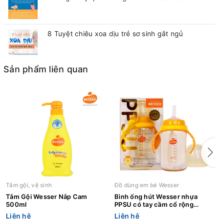
8 Tuyệt chiêu xoa dịu trẻ sơ sinh gắt ngủ
Sản phẩm liên quan
Tắm gội, vệ sinh
Đồ dùng em bé Wesser
Tắm Gội Wesser Nắp Cam
Bình ống hút Wesser nhựa
500ml
PPSU có tay cầm cổ rộng
260ml
Liên hệ
Liên hệ