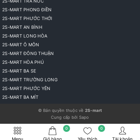
2S-MART TRÀ NÓC
2S-MART PHONG ĐIỀN
2S-MART PHƯỚC THỚI
2S-MART AN BÌNH
2S-MART LONG HÒA
2S-MART Ô MÔN
2S-MART ĐÔNG THUẬN
2S-MART HÒA PHÚ
2S-MART BA SE
2S-MART TRƯỜNG LONG
2S-MART PHƯỚC YÊN
2S-MART BA MÍT
© Bản quyền thuộc về
2S-mart
Cung cấp bởi
Sapo
0
0
Menu
Giỏ hàng
Yêu thích
Tài khoản