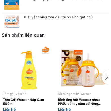
8 Tuyệt chiêu xoa dịu trẻ sơ sinh gắt ngủ
Sản phẩm liên quan
Tắm gội, vệ sinh
Đồ dùng em bé Wesser
Tắm Gội Wesser Nắp Cam
Bình ống hút Wesser nhựa
500ml
PPSU có tay cầm cổ rộng
260ml
Liên hệ
Liên hệ