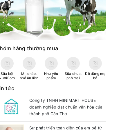
hóm hàng thường mua
Sữa bột
Mì, cháo,
Nhu yếu
Sữa chua,
Đồ dùng mẹ
NutriBorn
phở ăn liền
phẩm
phô mai
bé
in tức
Công ty TNHH MINIMART HOUSE
doanh nghiệp đạt chuẩn văn hóa của
thành phố Cần Thơ
Sự phát triển toàn diện của em bé từ