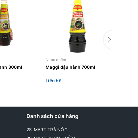
Nước chấm
Nước chấ
ành 300ml
Maggi đậu nành 700ml
Maggi đ
700ml
Liên hệ
Liên hệ
Danh sách cửa hàng
2S-MART TRÀ NÓC