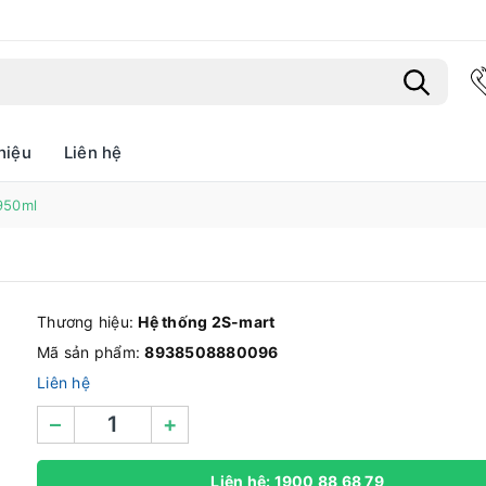
hiệu
Liên hệ
Bạn chưa xem sản phẩm nào
950ml
Thương hiệu:
Hệ thống 2S-mart
Mã sản phẩm:
8938508880096
Liên hệ
–
+
Liên hệ: 1900 88 68 79