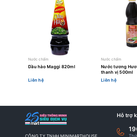
Nước chấm
Nước chấm
Dầu hào Maggi 820ml
Nước tương Hươ
thanh vị 500ml
Liên hệ
Liên hệ
Hỗ trợ 
19
Thứ
CÔNG TY TNHH MINIMARTHOUSE