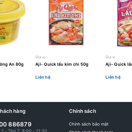
Gia vị
Gia vị
ường An 80g
Aji- Quick lẩu kim chi 50g
Aji- Quick lẩ
Liên hệ
Liên hệ
khách hàng
Chính sách
00 886879
Chính sách bảo mật
 2 - Thứ 7: 8:00 - 21:30