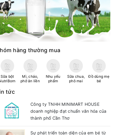
hóm hàng thường mua
Sữa bột
Mì, cháo,
Nhu yếu
Sữa chua,
Đồ dùng mẹ
NutriBorn
phở ăn liền
phẩm
phô mai
bé
in tức
Công ty TNHH MINIMART HOUSE
doanh nghiệp đạt chuẩn văn hóa của
thành phố Cần Thơ
Sự phát triển toàn diện của em bé từ