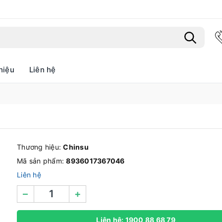
hiệu
Liên hệ
Bạn chưa xem sản phẩm nào
Thương hiệu:
Chinsu
Mã sản phẩm:
8936017367046
Liên hệ
–
+
Liên hệ: 1900 88 68 79