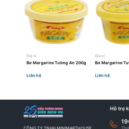
Gia vị
Gia vị
Bơ Margarine Tường An 200g
Bơ Margarine T
Liên hệ
Liên hệ
Hỗ trợ 
19
Thứ
CÔNG TY TNHH MINIMARTHOUSE