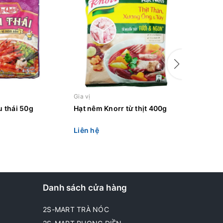
Gia vị
Gia vị
u thái 50g
Hạt nêm Knorr từ thịt 400g
Hạt Nêm 
Liên hệ
Liên hệ
Danh sách cửa hàng
2S-MART TRÀ NÓC