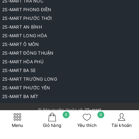
2S-MART TRÀ NÓC
2S-MART PHONG ĐIỀN
2S-MART PHƯỚC THỚI
2S-MART AN BÌNH
2S-MART LONG HÒA
2S-MART Ô MÔN
2S-MART ĐÔNG THUẬN
2S-MART HÒA PHÚ
2S-MART BA SE
2S-MART TRƯỜNG LONG
2S-MART PHƯỚC YÊN
2S-MART BA MÍT
© Bản quyền thuộc về
2S-mart
0
0
Cung cấp bởi
Sapo
Menu
Giỏ hàng
Yêu thích
Tài khoản