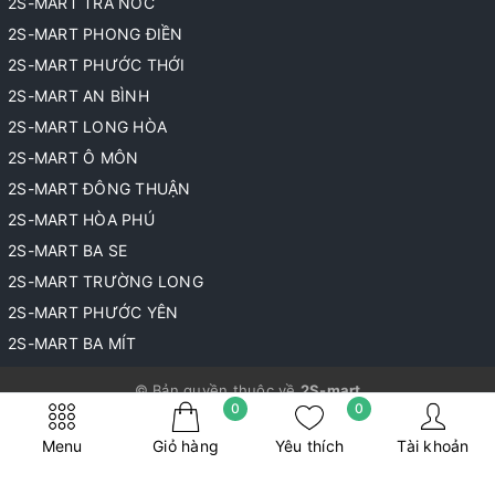
2S-MART TRÀ NÓC
2S-MART PHONG ĐIỀN
2S-MART PHƯỚC THỚI
2S-MART AN BÌNH
2S-MART LONG HÒA
2S-MART Ô MÔN
2S-MART ĐÔNG THUẬN
2S-MART HÒA PHÚ
2S-MART BA SE
2S-MART TRƯỜNG LONG
2S-MART PHƯỚC YÊN
2S-MART BA MÍT
© Bản quyền thuộc về
2S-mart
0
0
Cung cấp bởi
Sapo
Menu
Giỏ hàng
Yêu thích
Tài khoản