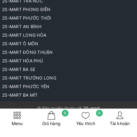
2S-MART TRÀ NÓC
2S-MART PHONG ĐIỀN
2S-MART PHƯỚC THỚI
2S-MART AN BÌNH
2S-MART LONG HÒA
2S-MART Ô MÔN
2S-MART ĐÔNG THUẬN
2S-MART HÒA PHÚ
2S-MART BA SE
2S-MART TRƯỜNG LONG
2S-MART PHƯỚC YÊN
2S-MART BA MÍT
© Bản quyền thuộc về
2S-mart
0
0
Cung cấp bởi
Sapo
Menu
Giỏ hàng
Yêu thích
Tài khoản