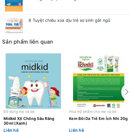
8 Tuyệt chiêu xoa dịu trẻ sơ sinh gắt ngủ
Sản phẩm liên quan
Đồ dùng mẹ và bé
Hóa mỹ phẩm cho mẹ và bé
Midkid Xịt Chống Sâu Răng
Kem Bôi Da Trẻ Em Ích Nhi 20g
30ml (Xanh)
Liên hệ
Liên hệ