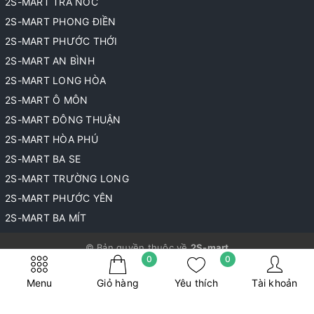
2S-MART TRÀ NÓC
2S-MART PHONG ĐIỀN
2S-MART PHƯỚC THỚI
2S-MART AN BÌNH
2S-MART LONG HÒA
2S-MART Ô MÔN
2S-MART ĐÔNG THUẬN
2S-MART HÒA PHÚ
2S-MART BA SE
2S-MART TRƯỜNG LONG
2S-MART PHƯỚC YÊN
2S-MART BA MÍT
© Bản quyền thuộc về
2S-mart
0
0
Cung cấp bởi
Sapo
Menu
Giỏ hàng
Yêu thích
Tài khoản