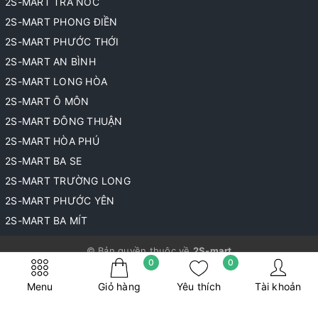
2S-MART TRÀ NÓC
2S-MART PHONG ĐIỀN
2S-MART PHƯỚC THỚI
2S-MART AN BÌNH
2S-MART LONG HÒA
2S-MART Ô MÔN
2S-MART ĐÔNG THUẬN
2S-MART HÒA PHÚ
2S-MART BA SE
2S-MART TRƯỜNG LONG
2S-MART PHƯỚC YÊN
2S-MART BA MÍT
© Bản quyền thuộc về
2S-mart
0
0
Cung cấp bởi
Sapo
Menu
Giỏ hàng
Yêu thích
Tài khoản