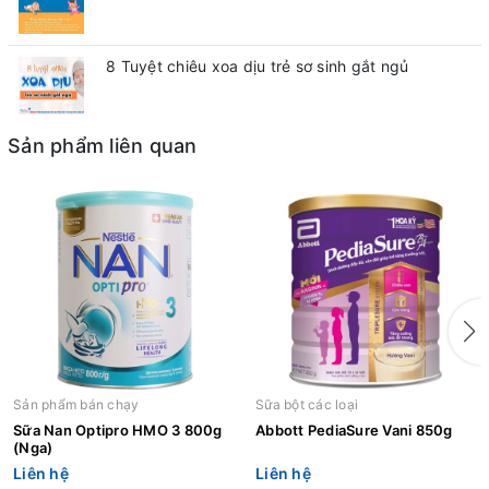
8 Tuyệt chiêu xoa dịu trẻ sơ sinh gắt ngủ
Sản phẩm liên quan
Sản phẩm bán chạy
Sữa bột các loại
Sữa Nan Optipro HMO 3 800g
Abbott PediaSure Vani 850g
(Nga)
Liên hệ
Liên hệ