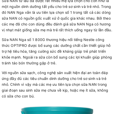
Sữa NAN từ lâu đã được rất nhiều mẹ lựa chọn cho con như là
một nguồn dinh dưỡng tất yếu cho trẻ sơ sinh và trẻ nhỏ. Trong
đó NAN Nga vẫn là ưu tiên lựa chọn số 1 trong tất cả các dòng
sữa NAN có nguồn gốc xuất xứ ở quốc gia khác nhau. Bởi theo
các mẹ đã cho con dùng đều đánh giá sữa NAN Nga có hương
vị nhạt mát giống sữa mẹ mà trẻ rất thích uống ngay từ lần đầu.
Sữa NAN Nga số 1 800G thương hiệu nổi tiếng Nestle công
thức OPTIPRO được bổ sung các dưỡng chất cần thiết giúp hỗ
trợ hệ tiêu hóa, tăng cường sức đề kháng giúp trẻ phát triển
khỏe mạnh. Ngoài ra sữa còn bổ sung các lợi khuẩn giúp phòng
tránh táo bón thường gặp ở trẻ.
Với nguồn sữa sạch, công nghệ sản xuất hiện đại an toàn đáp
ứng đầy đủ các tiêu chuẩn dinh dưỡng cho trẻ sơ sinh và trẻ
nhỏ. Chính vì vậy mà các mẹ ưu tiên lựa chọn sữa NAN trong
giai đoạn sau sinh sữa mẹ chưa về kịp, hoặc mẹ ít sữa, không
có sữa cho con bú.