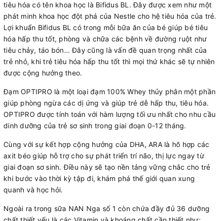
tiêu hóa có tên khoa học là Bifidus BL. Đây được xem như một
phát minh khoa học đột phá của Nestle cho hệ tiêu hóa của trẻ.
Lợi khuẩn Bifidus BL có trong mỗi bữa ăn của bé giúp bé tiêu
hóa hấp thu tốt, phòng và chữa các bệnh về đường ruột như
tiêu chảy, táo bón… Đây cũng là vấn đề quan trọng nhất của
trẻ nhỏ, khi trẻ tiêu hóa hấp thu tốt thì mọi thứ khác sẽ tự nhiên
được cộng hưởng theo.
Đạm OPTIPRO là một loại đạm 100% Whey thủy phân một phần
giúp phòng ngừa các dị ứng và giúp trẻ dễ hấp thu, tiêu hóa.
OPTIPRO được tính toán với hàm lượng tối ưu nhất cho nhu cầu
dinh dưỡng của trẻ sơ sinh trong giai đoạn 0-12 tháng.
Cùng với sự kết hợp cộng hưởng của DHA, ARA là hõ hợp các
axit béo giúp hỗ trợ cho sự phát triển trí não, thị lực ngay từ
giai đoạn sơ sinh. Điều này sẽ tạo nền tảng vững chắc cho trẻ
khi bước vào thời kỳ tập đi, khám phá thế giới quan xung
quanh và học hỏi.
Ngoài ra trong sữa NAN Nga số 1 còn chứa đầy đủ 36 dưỡng
chất thiết yếu là các Vitamin và khoáng chất cần thiết như: