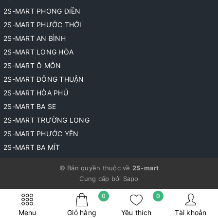
2S-MART PHONG ĐIỀN
2S-MART PHƯỚC THỚI
2S-MART AN BÌNH
2S-MART LONG HÒA
2S-MART Ô MÔN
2S-MART ĐÔNG THUẬN
2S-MART HÒA PHÚ
2S-MART BA SE
2S-MART TRƯỜNG LONG
2S-MART PHƯỚC YÊN
2S-MART BA MÍT
© Bản quyền thuộc về
2S-mart
Cung cấp bởi
Sapo
0
0
Menu
Giỏ hàng
Yêu thích
Tài khoản