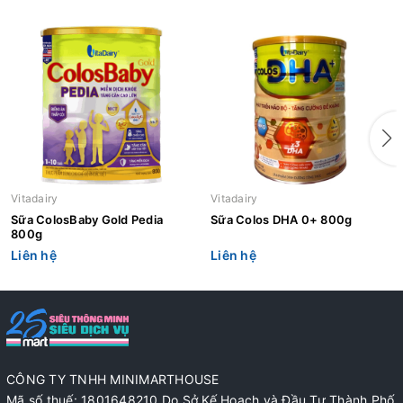
Vitadairy
Vitadairy
Sữa ColosBaby Gold Pedia
Sữa Colos DHA 0+ 800g
800g
Liên hệ
Liên hệ
CÔNG TY TNHH MINIMARTHOUSE
Mã số thuế: 1801648210 Do Sở Kế Hoạch và Đầu Tư Thành Phố