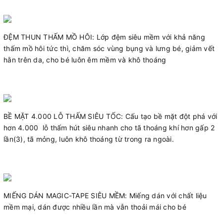
ĐỆM THUN THẤM MỒ HÔI: Lớp đệm siêu mềm với khả năng
thấm mồ hôi tức thì, chăm sóc vùng bụng và lưng bé, giảm vết
hằn trên da, cho bé luôn êm mềm và khô thoáng
BỀ MẶT 4.000 LỖ THẤM SIÊU TỐC: Cấu tạo bề mặt đột phá với
hơn 4.000 lỗ thấm hút siêu nhanh cho tã thoáng khí hơn gấp 2
lần(3), tã mỏng, luôn khô thoáng từ trong ra ngoài.
MIẾNG DÁN MAGIC-TAPE SIÊU MỀM: Miếng dán với chất liệu
mềm mại, dán được nhiều lần mà vẫn thoải mái cho bé