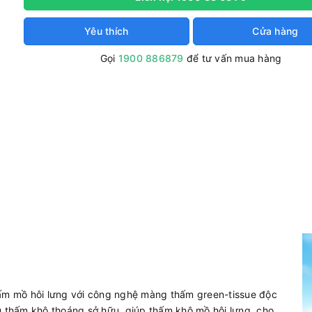
Yêu thích
Cửa hàng
Gọi
1900 886879
để tư vấn mua hàng
hấm mồ hôi lưng với công nghệ màng thấm green-tissue độc
u thấm khô thoáng sở hữu, giúp thấm khô mồ hôi lưng, cho