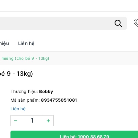
hiệu
Liên hệ
Bạn chưa xem sản phẩm nào
 miếng (cho bé 9 - 13kg)
́ 9 - 13kg)
Thương hiệu:
Bobby
Mã sản phẩm:
8934755051081
Liên hệ
–
+
Liên hệ: 1900 88 68 79