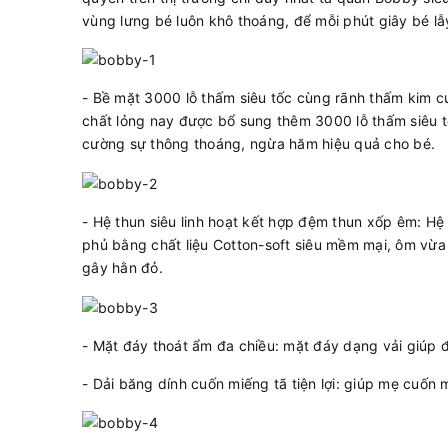
vùng lưng bé luôn khô thoáng, để mỗi phút giây bé lẫy
- Bề mặt 3000 lỗ thấm siêu tốc cùng rãnh thấm kim c
chất lỏng nay được bổ sung thêm 3000 lỗ thấm siêu tố
cường sự thông thoáng, ngừa hăm hiệu quả cho bé.
- Hệ thun siêu linh hoạt kết hợp đệm thun xốp êm: Hệ t
phủ bằng chất liệu Cotton-soft siêu mềm mại, ôm vừa
gây hằn đỏ.
- Mặt đáy thoát ẩm đa chiều: mặt đáy dạng vải giúp đ
- Dải băng dính cuốn miếng tã tiện lợi: giúp mẹ cuốn m