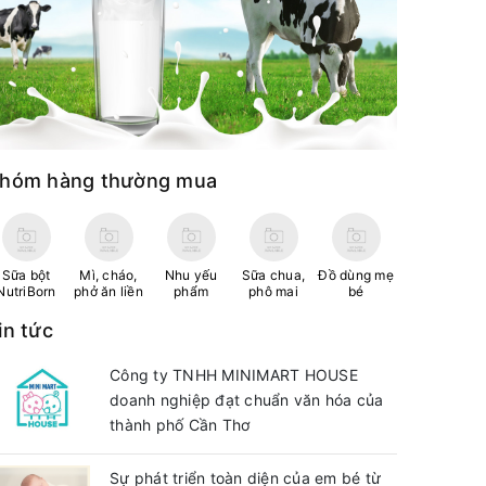
hóm hàng thường mua
Sữa bột
Mì, cháo,
Nhu yếu
Sữa chua,
Đồ dùng mẹ
NutriBorn
phở ăn liền
phẩm
phô mai
bé
in tức
Công ty TNHH MINIMART HOUSE
doanh nghiệp đạt chuẩn văn hóa của
thành phố Cần Thơ
Sự phát triển toàn diện của em bé từ