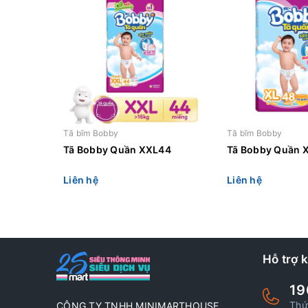
Tã bĩm Bobby
Tã bĩm Bobby
Tã Bobby Quần XXL44
Tã Bobby Quần 
Liên hệ
Liên hệ
Hỗ trợ 
19
Thứ
CÔNG TY TNHH MINIMARTHOUSE