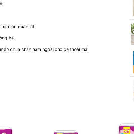
át
như mặc quần lót.
ông bé.
à mép chun chân nằm ngoài cho bé thoải mái
p