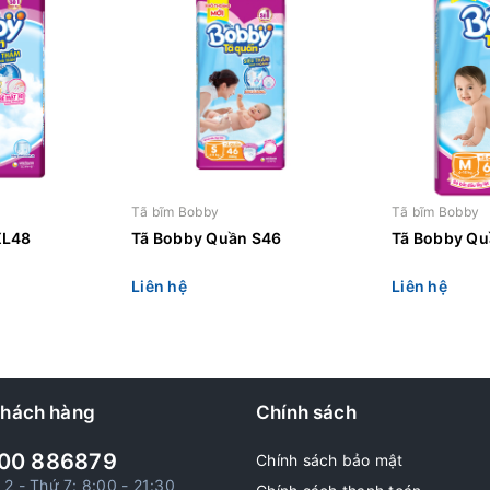
Tã bĩm Bobby
Tã bĩm Bobby
XL48
Tã Bobby Quần S46
Tã Bobby Q
Liên hệ
Liên hệ
khách hàng
Chính sách
00 886879
Chính sách bảo mật
 2 - Thứ 7: 8:00 - 21:30