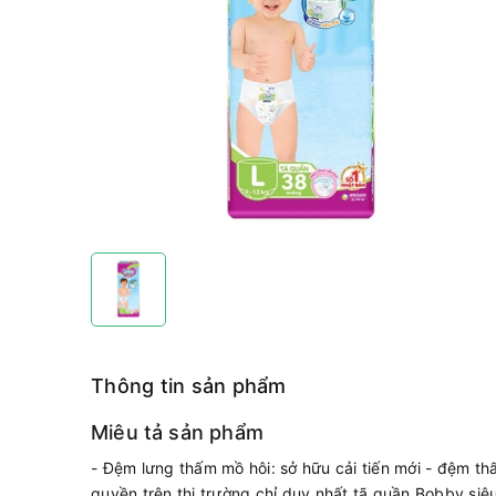
Thông tin sản phẩm
Miêu tả sản phẩm
- Đệm lưng thấm mồ hôi: sở hữu cải tiến mới - đệm t
quyền trên thị trường chỉ duy nhất tã quần Bobby siê