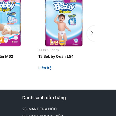
Tã bĩm Bobby
Tã bĩm Bo
uần M62
Tã Bobby Quần L54
Tã Bobb
Liên hệ
Liên hệ
Danh sách cửa hàng
2S-MART TRÀ NÓC