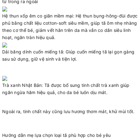
từ trong ra ngoài
Hệ thun xốp êm co giãn mềm mại: Hệ thun bụng-hông-đùi được
phủ bằng chất liệu cotton-soft siêu mềm, giúp tã ôm nhẹ nhàng
theo cơ thể bé, giảm vết hằn trên da mà vẫn co dãn siêu linh
hoạt, ngăn tràn hiệu quả.
Dải băng dính cuốn miếng tã: Giúp cuốn miếng tã lại gọn gàng
sau sử dụng, giữ vệ sinh và tiện lợi.
Trà xanh Nhật Bản: Tã được bổ sung tinh chất trà xanh giúp
ngăn ngừa hăm hiệu quả, cho da bé luôn dịu mát.
Ngoài ra, tinh chất này cũng lưu hương thơm mát, khử mùi tốt.
Hướng dẫn mẹ lựa chọn loại tã phù hợp cho bé yêu