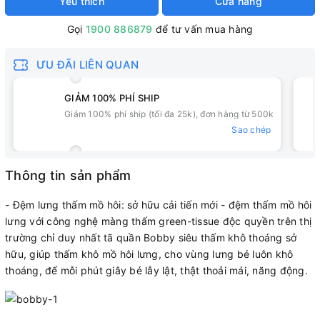
Yêu thích
Cửa hàng
Gọi
1900 886879
để tư vấn mua hàng
ƯU ĐÃI LIÊN QUAN
GIẢM 100% PHÍ SHIP
Giảm 100% phí ship (tối đa 25k), đơn hàng từ 500k
Sao chép
Thông tin sản phẩm
- Đệm lưng thấm mồ hôi: sở hữu cải tiến mới - đệm thấm mồ hôi
lưng với công nghệ màng thấm green-tissue độc quyền trên thị
trường chỉ duy nhất tã quần Bobby siêu thấm khô thoáng sở
hữu, giúp thấm khô mồ hôi lưng, cho vùng lưng bé luôn khô
thoáng, để mỗi phút giây bé lẫy lật, thật thoải mái, năng động.