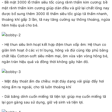
- Bề mặt 3000 lỗ thấm siêu tốc cùng rãnh thấm kim cương: bề
mặt rãnh thấm kim cương giúp dàn đều và giữ lại chất lỏng nay
được bổ sung thêm 3000 lỗ thấm siêu tốc giúp tã thấm nhanh,
thoáng khí gấp 3 lần, tã nay tăng cường sự thông thoáng, ngừa
hăm hiệu quả cho bé.
- Hệ thun siêu linh hoạt kết hợp đệm thun xốp êm: Hệ thun co
giãn linh hoạt ở các vị trí bụng, hông và đùi cùng lớp phủ bằng
chất liệu Cotton-soft siêu mềm mại, ôm vừa vặn vòng hông bé,
ngăn tràn hiệu quả và đồng thời không gây hằn đỏ.
- Mặt đáy thoát ẩm đa chiều: mặt đáy dạng vải giúp đẩy hơi
nóng ẩm ra ngoài, cho tã luôn thoáng khí
- Dải băng dính cuốn miếng tã tiện lợi: giúp mẹ cuốn miếng tã
lại gọn gàng sau sử dụng, giữ vệ sinh và tiện lợi.