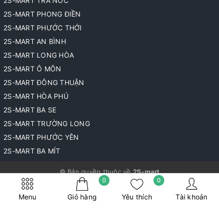
2S-MART TRÀ NÓC
2S-MART PHONG ĐIỀN
2S-MART PHƯỚC THỚI
2S-MART AN BÌNH
2S-MART LONG HÒA
2S-MART Ô MÔN
2S-MART ĐÔNG THUẬN
2S-MART HÒA PHÚ
2S-MART BA SE
2S-MART TRƯỜNG LONG
2S-MART PHƯỚC YÊN
2S-MART BA MÍT
© Bản quyền thuộc về
2S-mart
0
0
Cung cấp bởi
Sapo
Menu
Giỏ hàng
Yêu thích
Tài khoản