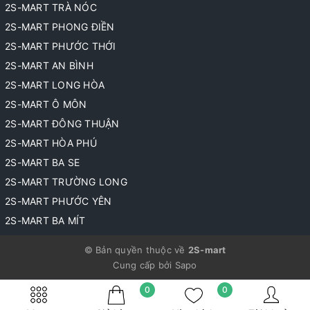
2S-MART TRÀ NÓC
2S-MART PHONG ĐIỀN
2S-MART PHƯỚC THỚI
2S-MART AN BÌNH
2S-MART LONG HÒA
2S-MART Ô MÔN
2S-MART ĐÔNG THUẬN
2S-MART HÒA PHÚ
2S-MART BA SE
2S-MART TRƯỜNG LONG
2S-MART PHƯỚC YÊN
2S-MART BA MÍT
© Bản quyền thuộc về
2S-mart
Cung cấp bởi
Sapo
0
0