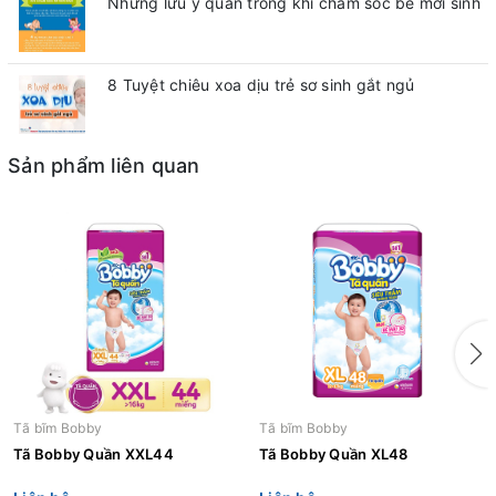
Những lưu ý quan trong khi chăm sóc bé mới sinh
8 Tuyệt chiêu xoa dịu trẻ sơ sinh gắt ngủ
Sản phẩm liên quan
Tã bĩm Bobby
Tã bĩm Bobby
Tã Bobby Quần XXL44
Tã Bobby Quần XL48