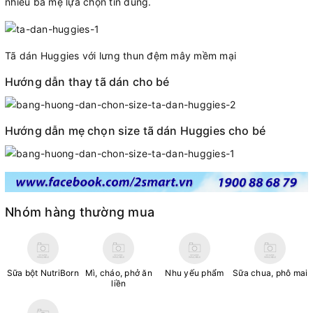
nhiều bà mẹ lựa chọn tin dùng.
Tã dán Huggies với lưng thun đệm mây mềm mại
Hướng dẫn thay tã dán cho bé
Hướng dẫn mẹ chọn size tã dán Huggies cho bé
Nhóm hàng thường mua
Sữa bột NutriBorn
Mì, cháo, phở ăn
Nhu yếu phẩm
Sữa chua, phô mai
liền