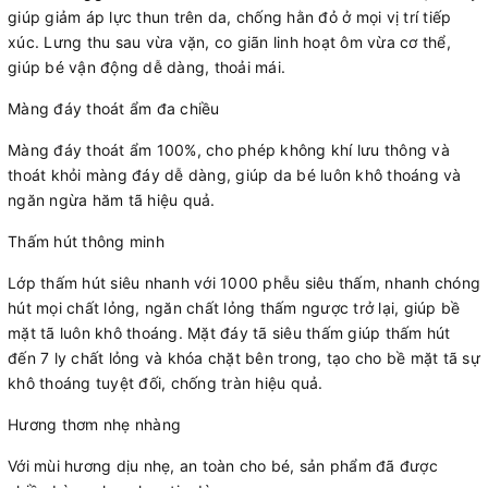
giúp giảm áp lực thun trên da, chống hằn đỏ ở mọi vị trí tiếp
xúc. Lưng thu sau vừa vặn, co giãn linh hoạt ôm vừa cơ thể,
giúp bé vận động dễ dàng, thoải mái.
Màng đáy thoát ẩm đa chiều
Màng đáy thoát ẩm 100%, cho phép không khí lưu thông và
thoát khỏi màng đáy dễ dàng, giúp da bé luôn khô thoáng và
ngăn ngừa hăm tã hiệu quả.
Thấm hút thông minh
Lớp thấm hút siêu nhanh với 1000 phễu siêu thấm, nhanh chóng
hút mọi chất lỏng, ngăn chất lỏng thấm ngược trở lại, giúp bề
mặt tã luôn khô thoáng. Mặt đáy tã siêu thấm giúp thấm hút
đến 7 ly chất lỏng và khóa chặt bên trong, tạo cho bề mặt tã sự
khô thoáng tuyệt đối, chống tràn hiệu quả.
Hương thơm nhẹ nhàng
Với mùi hương dịu nhẹ, an toàn cho bé, sản phẩm đã được