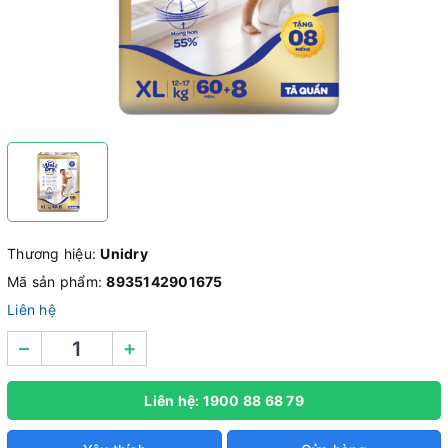
Thương hiệu:
Unidry
Mã sản phẩm:
8935142901675
Liên hệ
–
+
Liên hệ: 1900 88 68 79