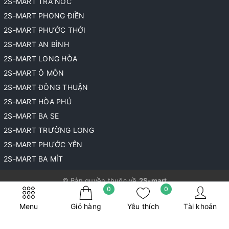
2S-MART TRÀ NÓC
2S-MART PHONG ĐIỀN
2S-MART PHƯỚC THỚI
2S-MART AN BÌNH
2S-MART LONG HÒA
2S-MART Ô MÔN
2S-MART ĐÔNG THUẬN
2S-MART HÒA PHÚ
2S-MART BA SE
2S-MART TRƯỜNG LONG
2S-MART PHƯỚC YÊN
2S-MART BA MÍT
© Bản quyền thuộc về
2S-mart
0
0
Cung cấp bởi
Sapo
Menu
Giỏ hàng
Yêu thích
Tài khoản