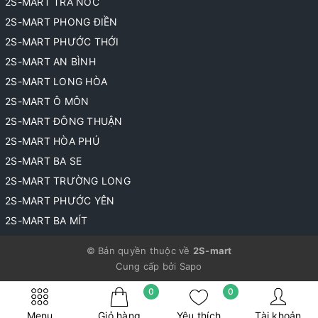
2S-MART TRÀ NÓC
2S-MART PHONG ĐIỀN
2S-MART PHƯỚC THỚI
2S-MART AN BÌNH
2S-MART LONG HÒA
2S-MART Ô MÔN
2S-MART ĐÔNG THUẬN
2S-MART HÒA PHÚ
2S-MART BA SE
2S-MART TRƯỜNG LONG
2S-MART PHƯỚC YÊN
2S-MART BA MÍT
© Bản quyền thuộc về
2S-mart
Cung cấp bởi
Sapo
0
0
Menu
Giỏ hàng
Yêu thích
Tài khoản