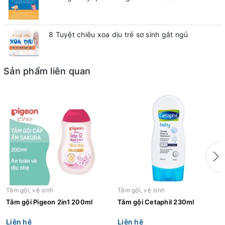
8 Tuyệt chiêu xoa dịu trẻ sơ sinh gắt ngủ
Sản phẩm liên quan
Tắm gội, vệ sinh
Tắm gội, vệ sinh
Tắm gội Pigeon 2in1 200ml
Tắm gội Cetaphil 230ml
Liên hệ
Liên hệ