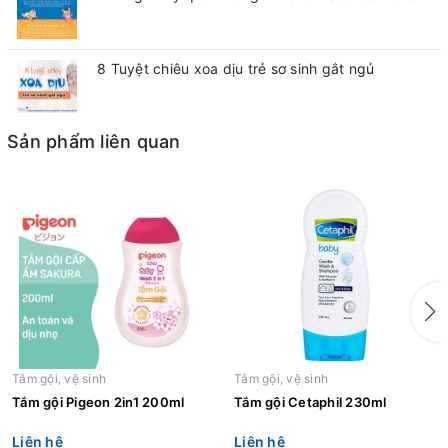
8 Tuyệt chiêu xoa dịu trẻ sơ sinh gắt ngủ
Sản phẩm liên quan
Tắm gội, vệ sinh
Tắm gội, vệ sinh
Tắm gội Pigeon 2in1 200ml
Tắm gội Cetaphil 230ml
Liên hệ
Liên hệ