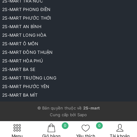
2S-MART TRÀ NÓC
2S-MART PHONG ĐIỀN
2S-MART PHƯỚC THỚI
2S-MART AN BÌNH
2S-MART LONG HÒA
2S-MART Ô MÔN
2S-MART ĐÔNG THUẬN
2S-MART HÒA PHÚ
2S-MART BA SE
2S-MART TRƯỜNG LONG
2S-MART PHƯỚC YÊN
2S-MART BA MÍT
© Bản quyền thuộc về
2S-mart
Cung cấp bởi
Sapo
0
0
Menu
Giỏ hàng
Yêu thích
Tài khoản